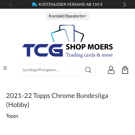
KOSTENLOSER VERSAND AB 150 €
alt springen
Kontakt/Standorte
Suchbegriff eingeben ...
2021-22 Topps Chrome Bundesliga
(Hobby)
Topps
Bildergalerie überspringen