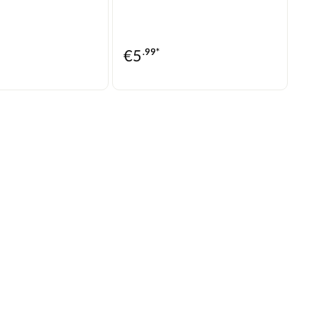
le, die ihre Decks mit Stil
nicht nur stärken, sondern auch veredeln! 💫🌊 Ein
 🌟💙
ideales Produkt für Sammler:innen, Deck-Tüftler und
alle, die auf den Wellengang der Tinte setzen. Jede
Karte ist ein Stück der Reise! 🧭🧙
€
5
.99*