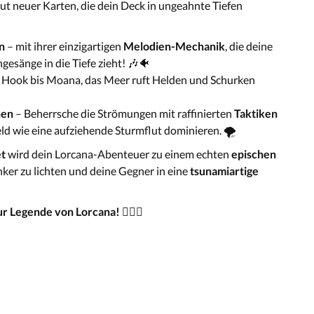
ut neuer Karten, die dein Deck in ungeahnte Tiefen
an
– mit ihrer einzigartigen
Melodien-Mechanik
, die deine
esänge in die Tiefe zieht! 🎶🐠
 Hook bis Moana, das Meer ruft Helden und Schurken
nen
– Beherrsche die Strömungen mit raffinierten
Taktiken
feld wie eine aufziehende Sturmflut dominieren. 🌪️
et
wird dein Lorcana-Abenteuer zu einem echten
epischen
Anker zu lichten und deine Gegner in eine
tsunamiartige
r Legende von Lorcana! 🏴‍☠️✨