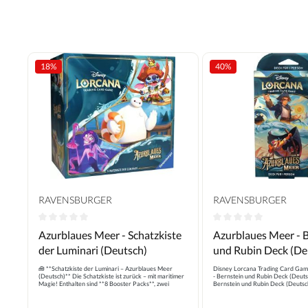
18
%
40
%
RAVENSBURGER
RAVENSBURGER
Durchschnittliche Bewertung von 0 von 5 Sternen
Durchschnittliche B
Azurblaues Meer - Schatzkiste
Azurblaues Meer - 
der Luminari (Deutsch)
und Rubin Deck (De
🧰 **Schatzkiste der Luminari – Azurblaues Meer
Disney Lorcana Trading Card Gam
(Deutsch)** Die Schatzkiste ist zurück – mit maritimer
- Bernstein und Rubin Deck (Deuts
Magie! Enthalten sind **8 Booster Packs**, zwei
Bernstein und Rubin Deck (Deutsc
Deckboxen, Regelheft, Marker und eine robuste
Lorcana „Azurblaues Meer“ perfekt
Sammelbox. 🌊📦 Ideal für Ordnungsliebende und
Spiel! Dieses Produkt besticht dur
Strateg:innen, die ihre Sammlung stilvoll erweitern
außergewöhnliche Qualität und das