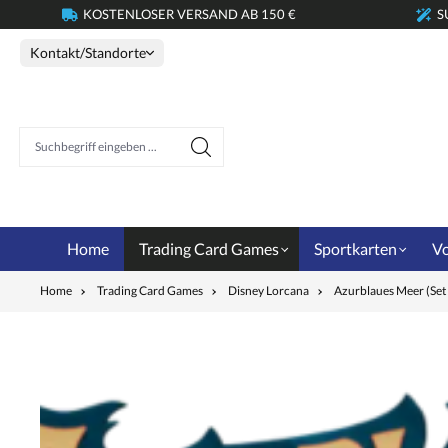
KOSTENLOSER VERSAND AB 150 €
S
springen
Zur Hauptnavigation springen
Kontakt/Standorte
Suchbegriff eingeben ...
Home
Trading Card Games
Sportkarten
Vo
Home
Trading Card Games
Disney Lorcana
Azurblaues Meer (Set