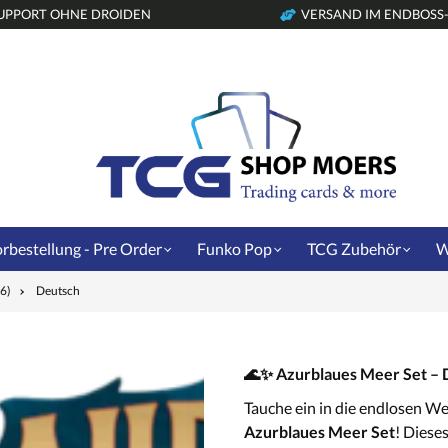
UPPORT OHNE DROIDEN
VERSAND IM ENDBOSS
rbestellung - Pre Order
Funko Pop
TCG Zubehör
W
 6)
Deutsch
🌊✨ Azurblaues Meer Set – 
Tauche ein in die endlosen W
Azurblaues Meer Set
! Diese