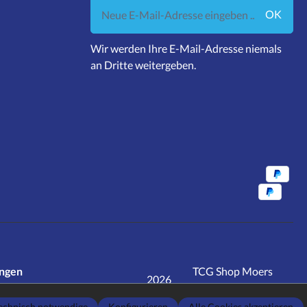
Neue E-Mail-Adresse eingeben ...
OK
Wir werden Ihre E-Mail-Adresse niemals
an Dritte weitergeben.
ungen
TCG Shop Moers
2026
realisiert mit
jd.tec
rwertsteuer zzgl.
Versandkosten
echnisch notwendige
Konfigurieren
Alle Cookies akzeptieren