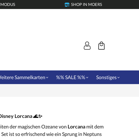
-MODUS
SHOP IN MOERS
eitere Sammelkarten
%% SALE %%
Sonstiges
Disney Lorcana 🌊✨
eiten der magischen Ozeane von
Lorcana
mit dem
s Set ist so erfrischend wie ein Sprung in Neptuns