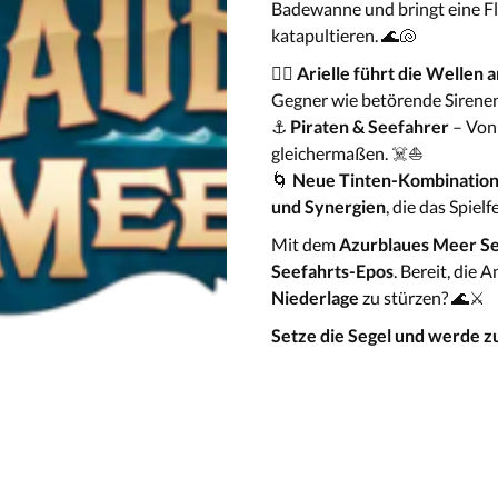
Badewanne und bringt eine Fl
katapultieren. 🌊🐚
🧜‍♀️
Arielle führt die Wellen 
Gegner wie betörende Sireneng
⚓
Piraten & Seefahrer
– Von
gleichermaßen. ☠️⛵
🌀
Neue Tinten-Kombinatio
und Synergien
, die das Spiel
Mit dem
Azurblaues Meer S
Seefahrts-Epos
. Bereit, die 
Niederlage
zu stürzen? 🌊⚔️
Setze die Segel und werde zu