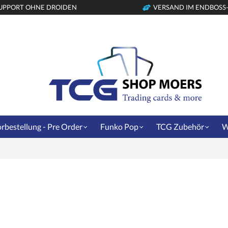
UPPORT OHNE DROIDEN
VERSAND IM ENDBOSS
rbestellung - Pre Order
Funko Pop
TCG Zubehör
W