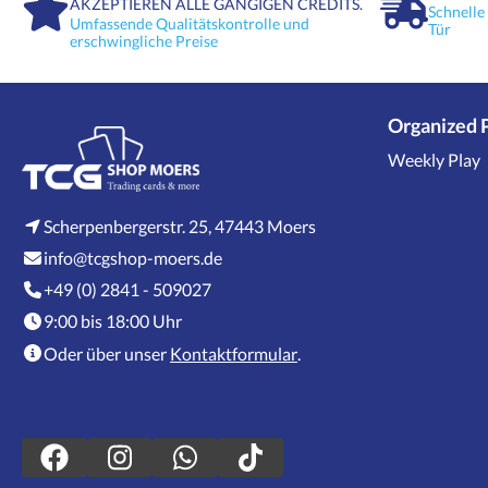
AKZEPTIEREN ALLE GÄNGIGEN CREDITS.
Universum und bietet Sammlern un
Schnelle
einzigartiges visuelles Erlebnis. Di
Umfassende Qualitätskontrolle und
für jeden One Piece-Enthusiasten u
Tür
erschwingliche Preise
exklusive Gelegenheit, ein Stück d
Jubiläumsfeierlichkeiten zu besitze
Funktionalität und Ästhetik auf ei
Organized 
Weekly Play
Scherpenbergerstr. 25, 47443 Moers
info@tcgshop-moers.de
+49 (0) 2841 - 509027
9:00 bis 18:00 Uhr
Oder über unser
Kontaktformular
.