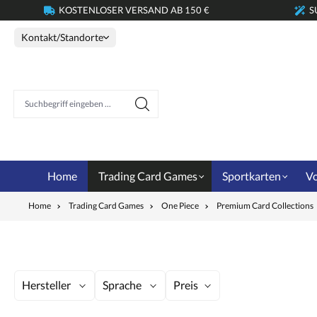
KOSTENLOSER VERSAND AB 150 €
S
springen
Zur Hauptnavigation springen
Kontakt/Standorte
Suchbegriff eingeben ...
Home
Trading Card Games
Sportkarten
Vo
Home
Trading Card Games
One Piece
Premium Card Collections
Hersteller
Sprache
Preis