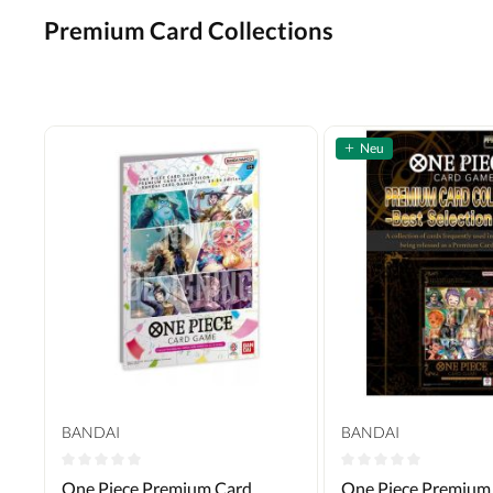
Premium Card Collections
Neu
BANDAI
BANDAI
Durchschnittliche Bewertung von 0 von 5 Sternen
Durchschnittliche B
One Piece Premium Card
One Piece Premium