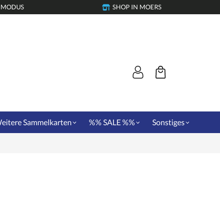
-MODUS
SHOP IN MOERS
eitere Sammelkarten
%% SALE %%
Sonstiges