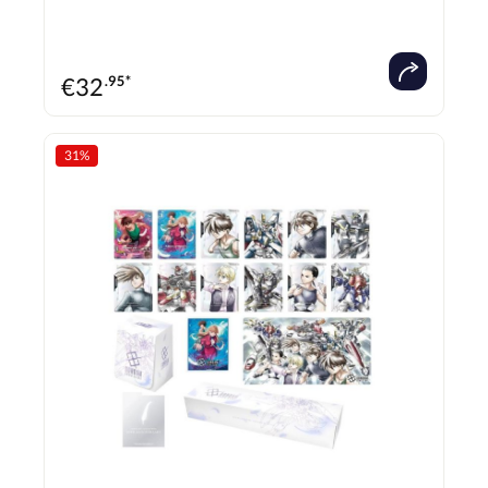
ein einzigartiges Erlebnis! Sprache: Englisch jedes Starter Deck Gundam Assemble
Set enthält: 1x ST04A Starter Deck (ein konstruiertes Deck mit 50 Karten) 3x
Gundam Assemble (Gunpla Miniatures) [TP-009 Launch Strike Gundam, TP-010
Sword Strike Gundam, Skygrasper], 10x Resource-Karten, 8x Token-Karten, 1x
Papier Schadenzähler, 1x Regelheft/Spielunterlage, 1x Bonus Pack
€
32
.95*
31
%