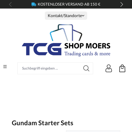
KOSTENLOSER VERSAND AB 150 €
alt springen
Kontakt/Standorte
Suchbegriff eingeben ...
Gundam Starter Sets