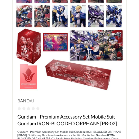
BANDAI
Durchschnittliche Bewertung von 0 von 5 Sternen
Gundam - Premium Accessory Set Mobile Suit
Gundam IRON-BLOODED ORPHANS [PB-02]
Gundam - Premium Accessory Set Mobile Suit Gundam IRON-BLOODED ORPHANS
[PB-02] Einführung Das Premium Accessory Set für Mobile Suit Gundam IRON-
BLOODED ORPHANS [PB-02] ist ein Muss für jeden Gundam-Enthusiasten. Diese