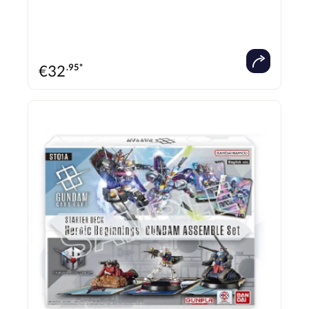
Kunststoffrahmen mit Modellteilen) geliefert, der vom Benutzer zusammengebaut
werden kann. Benutzer können diese mit Farbe und mehr individuell gestalten – für
ein einzigartiges Erlebnis! 1 Gundam Starter Deck GUNDAM ASSEMBLE Set Wings
of Advance ST-02A Sprache: Englisch jedes Starter Deck Gundam Assemble Set
enthält: 1x ST02 Wings of Advance Starter Deck (ein konstruiertes Deck mit 50
Karten) 3x Gundam Assemble (Gunpla Miniatures) [TP-004A Leo, TP-004B Leo, TP-
005 Tallgeese], 10x Resource-Karten, 8x Token-Karten, 1x Papier Schadenzähler, 1x
Regelheft/Spielunterlage, 1x Bonus Pack
€
32
.95*