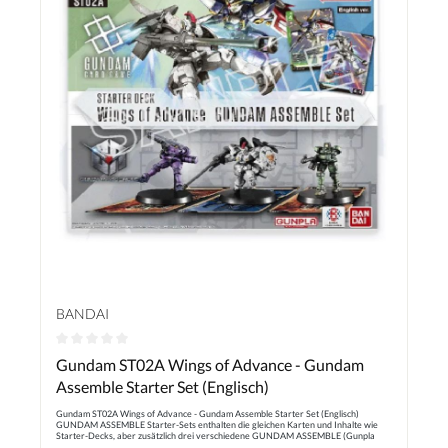
BANDAI
Durchschnittliche Bewertung von 0 von 5 Sternen
Gundam ST02A Wings of Advance - Gundam
Assemble Starter Set (Englisch)
Gundam ST02A Wings of Advance - Gundam Assemble Starter Set (Englisch)
GUNDAM ASSEMBLE Starter-Sets enthalten die gleichen Karten und Inhalte wie
Starter-Decks, aber zusätzlich drei verschiedene GUNDAM ASSEMBLE (Gunpla
Miniaturen)! Jedes GUNDAM ASSEMBLE wird als Läufer (Einweg-