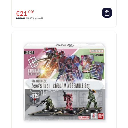
€
21
.00*
34,95 €*
(39.91% gespart)