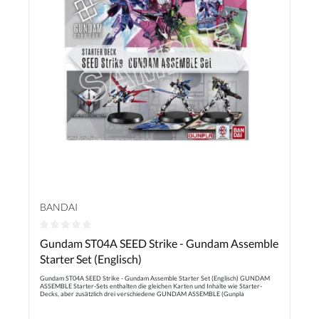
BANDAI
Durchschnittliche Bewertung von 0 von 5 Sternen
Gundam ST04A SEED Strike - Gundam Assemble
Starter Set (Englisch)
Gundam ST04A SEED Strike - Gundam Assemble Starter Set (Englisch) GUNDAM
ASSEMBLE Starter-Sets enthalten die gleichen Karten und Inhalte wie Starter-
Decks, aber zusätzlich drei verschiedene GUNDAM ASSEMBLE (Gunpla
Miniaturen)! Jedes GUNDAM ASSEMBLE wird als Läufer (Einweg-
Kunststoffrahmen mit Modellteilen) geliefert, der vom Benutzer zusammengebaut
werden kann. Benutzer können diese mit Farbe und mehr individuell gestalten – für