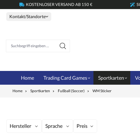
KOSTENLOSER VERSAND AB 150 €
S
springen
Zur Hauptnavigation springen
Kontakt/Standorte
Suchbegriff eingeben ...
Home
Trading Card Games
Sportkarten
Vo
Home
Sportkarten
Fußball (Soccer)
WM Sticker
Hersteller
Sprache
Preis