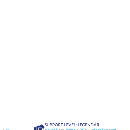
SUPPORT-LEVEL: LEGENDÄR
– wir
Keine Bots, keine NPCs – unser Support-