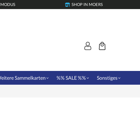
-MODUS
SHOP IN MOERS
eitere Sammelkarten
%% SALE %%
Sonstiges