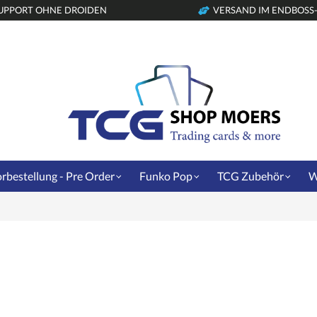
UPPORT OHNE DROIDEN
VERSAND IM ENDBOSS
rbestellung - Pre Order
Funko Pop
TCG Zubehör
W