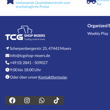
sondern auch eine Möglichkeit, di
Umfassende Qualitätskontrolle und
Tür
Leidenschaft des Fußballs zu feiern.
erschwingliche Preise
großartige Gelegenheit, mit Freun
tauschen und die Vorfreude auf da
steigern. Beginnen Sie Ihre Samm
werden Sie Teil der FIFA World Cu
Organized 
Weekly Play
Scherpenbergerstr. 25, 47443 Moers
info@tcgshop-moers.de
+49 (0) 2841 - 509027
9:00 bis 18:00 Uhr
Oder über unser
Kontaktformular
.