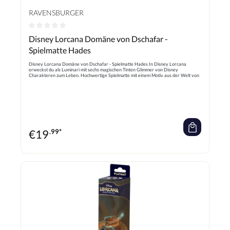
RAVENSBURGER
Durchschnittliche Bewertung von 0 von 5 Sternen
Disney Lorcana Domäne von Dschafar -
Spielmatte Hades
Disney Lorcana Domäne von Dschafar - Spielmatte Hades In Disney Lorcana
erweckst du als Luminari mit sechs magischen Tinten Glimmer von Disney
Charakteren zum Leben. Hochwertige Spielmatte mit einem Motiv aus der Welt von
Lorcana. Schützt die Sammelkarten vor Abnutzung beim Spielen. Dank der
rutschfesten Unterseite kann die Matte auch als Schreibtischunterlage oder
Mauspad verwendet werden. Disney Lorcana ist ein Sammelkartenspiel von
Ravensburger mit einzigartiger Spielmechanik, das beliebte Disney Charaktere in
einer völlig neuen Welt im Original und auf neu gestaltete Weise zeigt.
€
19
.99*