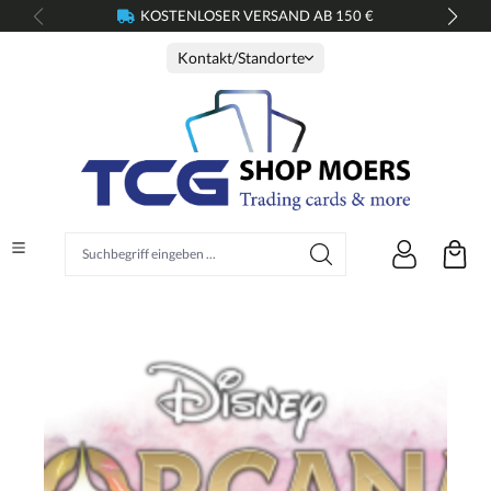
KOSTENLOSER VERSAND AB 150 €
alt springen
Kontakt/Standorte
Suchbegriff eingeben ...