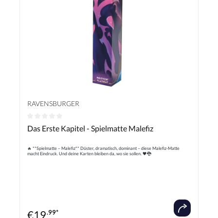
RAVENSBURGER
Durchschnittliche Bewertung von 0 von 5 Sternen
Das Erste Kapitel - Spielmatte Malefiz
🔥 **Spielmatte – Malefiz** Düster, dramatisch, dominant – diese Malefiz-Matte
macht Eindruck. Und deine Karten bleiben da, wo sie sollen. 🖤🐉
€
19
.99*