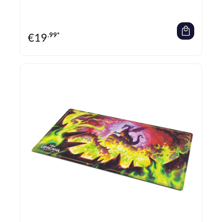
nicht nur ein praktisches Zubehör, um die Karten während des Spiels zu organisieren
und zu schützen, sondern sie bringt auch die ikonische Welt von Simba und seinen
Freunden direkt auf den Spieltisch. Merkmale der Spielmatte Design: Die Spielmatte
zeigt atemberaubende Illustrationen aus dem Film „Der König der Löwen“ und fängt
die Essenz dieses Disney-Klassikers perfekt ein. Material: Hergestellt aus
hochwertigem Neopren mit rutschfester Unterseite, bietet sie eine strapazierfähige
€
19
.99*
und langlebige Oberfläche. Größe: Mit einer großzügigen Fläche bietet sie genügend
Platz für Karten, Tokens und andere Spielutensilien. Schutz: Die Matte schützt die
Karten vor Kratzern und Verschmutzungen und sorgt für ein angenehmes
Spielerlebnis. Vorteile der Nutzung einer Spielmatte Erhöhte Spielfreude: Mit einer
thematischen Spielmatte wird das Spielgefühl deutlich verbessert und die Immersion
in die Disney-Welt vertieft. Schutz der Karten: Eine glatte Oberfläche verhindert
Schäden an den Karten und hält sie in optimalem Zustand. Organisation: Die Matte
hilft, das Spielfeld geordnet zu halten und sorgt für einen reibungslosen Ablauf des
Spiels. Die König der Löwen Spielmatte ist ein Muss für jeden Disney Lorcana TCG-
Spieler, der seine Spiele mit einem Hauch von Magie und Nostalgie bereichern
möchte. Egal, ob du ein erfahrener Spieler oder ein Neuling in der Welt der
Sammelkartenspiele bist, diese Spielmatte bringt zusätzlichen Spaß und Schutz in
jede Partie