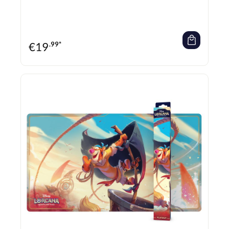
Spielmatte Die Spielmatte "Monster AG" ist mit detailreichen Illustrationen der
beliebten Charaktere aus dem Film gestaltet. Zu den abgebildeten Figuren gehören:
James P. "Sulley" Sullivan: Der große, blaue, pelzige Monster-Chef. Mike Wazowski:
Der grünäugige, einäugige Freund und Kollege von Sulley. Boo: Das kleine, mutige
Menschenmädchen, das die Monsterwelt auf den Kopf stellt. Die lebhaften Farben
und die künstlerische Gestaltung machen die Spielmatte zu einem Hingucker in jeder
Spielrunde. Funktionen der Spielmatte Die Spielmatte "Monster AG" bietet
€
19
.99*
verschiedene praktische Funktionen: Rutschfeste Unterseite: Verhindert das
Verrutschen der Matte während des Spiels. Weiche Oberfläche: Schützt die Karten
vor Kratzern und Beschädigungen. Großzügige Größe: Bietet ausreichend Platz für
alle Karten und Spielfiguren. Leicht zu reinigen: Einfach mit einem feuchten Tuch
abwischen, um sie sauber zu halten. Warum eine Spielmatte verwenden? Die
Verwendung einer Spielmatte wie der "Monster AG" bietet zahlreiche Vorteile:
Schutz der Karten: Verhindert, dass die Karten auf rauen Oberflächen beschädigt
werden. Verbesserte Spielatmosphäre: Die thematische Gestaltung trägt zu einer
immersiven Spielerfahrung bei. Organisation: Hilft, Karten und Spielfeld während
des Spiels organisiert zu halten. Fazit Die Disney Lorcana Spielmatte "Monster AG"
ist nicht nur ein funktionales Zubehör, sondern auch ein Muss für jeden Fan der
Disney- und Pixar-Welt. Sie bereichert das Spielerlebnis durch ihre lebendige
Gestaltung und praktischen Funktionen. Egal, ob man ein eingefleischter Sammler
oder ein gelegentlicher Spieler ist, diese Spielmatte wird sicherlich zu einem
geschätzten Bestandteil jeder Spielesammlung.