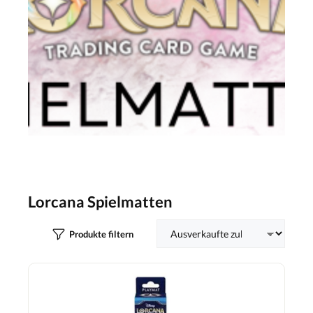
Lorcana Spielmatten
Produkte filtern