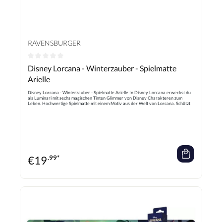
RAVENSBURGER
Durchschnittliche Bewertung von 0 von 5 Sternen
Disney Lorcana - Winterzauber - Spielmatte
Arielle
Disney Lorcana - Winterzauber - Spielmatte Arielle In Disney Lorcana erweckst du
als Luminari mit sechs magischen Tinten Glimmer von Disney Charakteren zum
Leben. Hochwertige Spielmatte mit einem Motiv aus der Welt von Lorcana. Schützt
die Sammelkarten vor Abnutzung beim Spielen. Dank der rutschfesten Unterseite
kann die Matte auch als Schreibtischunterlage oder Mauspad verwendet werden.
Disney Lorcana ist ein Sammelkartenspiel von Ravensburger mit einzigartiger
Spielmechanik, das beliebte Disney Charaktere in einer völlig neuen Welt im Original
und auf neu gestaltete Weise zeigt.
€
19
.99*