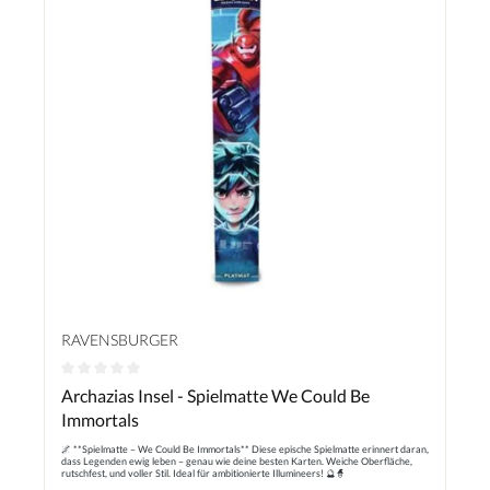
RAVENSBURGER
Durchschnittliche Bewertung von 0 von 5 Sternen
Archazias Insel - Spielmatte We Could Be
Immortals
🌌 **Spielmatte – We Could Be Immortals** Diese epische Spielmatte erinnert daran,
dass Legenden ewig leben – genau wie deine besten Karten. Weiche Oberfläche,
rutschfest, und voller Stil. Ideal für ambitionierte Illumineers! 🔮🧙