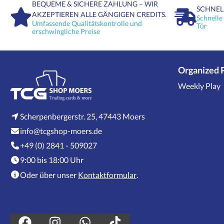
BEQUEME & SICHERE ZAHLUNG – WIR
SCHNEL
AKZEPTIEREN ALLE GÄNGIGEN CREDITS.
Schnelle
Umfassende Qualitätskontrolle und
Tür
erschwingliche Preise
Organized 
Weekly Play
Scherpenbergerstr. 25, 47443 Moers
info@tcgshop-moers.de
+49 (0) 2841 - 509027
9:00 bis 18:00 Uhr
Oder über unser
Kontaktformular
.