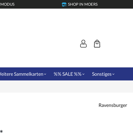
-MODUS
SHOP IN MOERS
eitere Sammelkarten
%% SALE %%
Sonstiges
Ravensburger
*