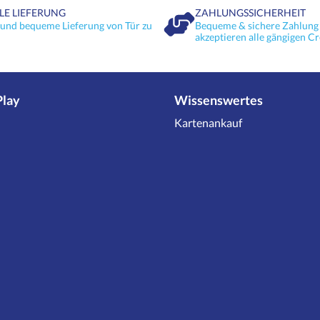
LE LIEFERUNG
ZAHLUNGSSICHERHEIT
 und bequeme Lieferung von Tür zu
Bequeme & sichere Zahlung 
akzeptieren alle gängigen Cr
Play
Wissenswertes
Kartenankauf