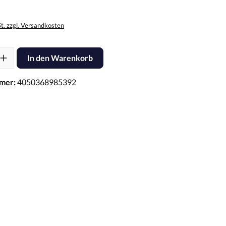
St. zzgl. Versandkosten
l: Gib den gewünschten Wert ein oder benutze die Schaltflächen um d
In den Warenkorb
mer:
4050368985392