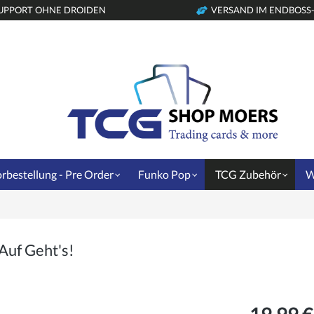
UPPORT OHNE DROIDEN
VERSAND IM ENDBOSS
rbestellung - Pre Order
Funko Pop
TCG Zubehör
W
Auf Geht's!
19,99 €