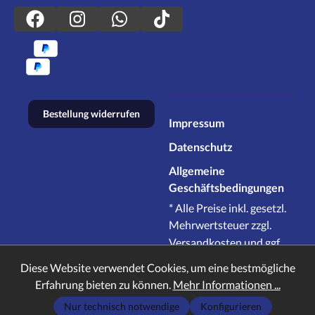
Bestellung widerrufen
Impressum
Datenschutz
Allgemeine
Geschäftsbedingungen
* Alle Preise inkl. gesetzl.
Mehrwertsteuer zzgl.
Versandkosten
und ggf.
Nachnahmegebühren,
Diese Website verwendet Cookies, um eine bestmögliche
wenn nicht anders
Erfahrung bieten zu können.
Mehr Informationen ...
angegeben.
Nur technisch notwendige
Konfigurieren