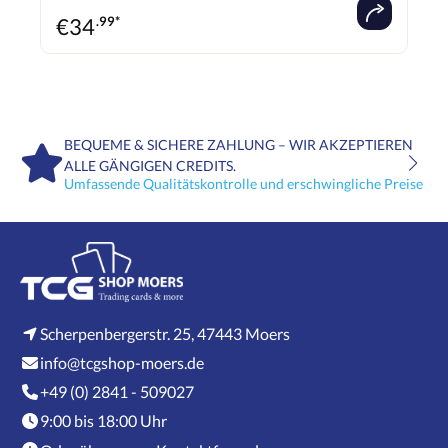
ist prima für die ganze Familie und ein tolles Geschenk für Kinder ab 8 Jahren,
€
34
.99*
Jugendliche und Erwachsene, die Fans von Stitch sind.
BEQUEME & SICHERE ZAHLUNG – WIR AKZEPTIEREN
ALLE GÄNGIGEN CREDITS.
Umfassende Qualitätskontrolle und erschwingliche Preise
Scherpenbergerstr. 25, 47443 Moers
info@tcgshop-moers.de
+49 (0) 2841 - 509027
9:00 bis 18:00 Uhr