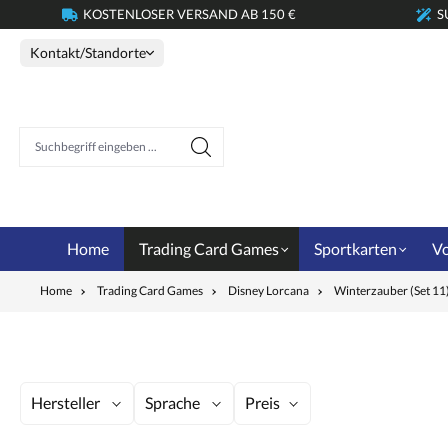
KOSTENLOSER VERSAND AB 150 €
S
springen
Zur Hauptnavigation springen
Kontakt/Standorte
Suchbegriff eingeben ...
Home
Trading Card Games
Sportkarten
Vo
Home
Trading Card Games
Disney Lorcana
Winterzauber (Set 11
Hersteller
Sprache
Preis