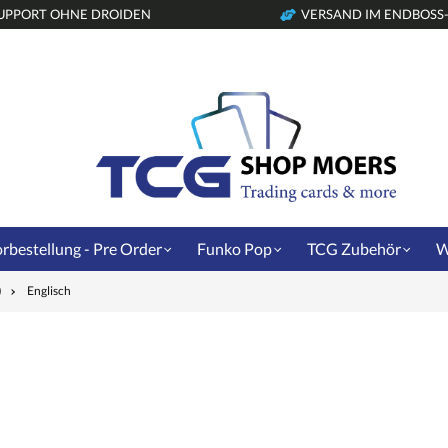
UPPORT OHNE DROIDEN
VERSAND IM ENDBOSS
rbestellung - Pre Order
Funko Pop
TCG Zubehör
W
)
Englisch