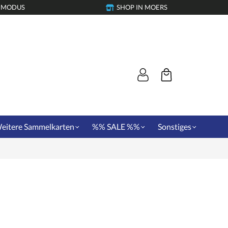
-MODUS
SHOP IN MOERS
eitere Sammelkarten
%% SALE %%
Sonstiges