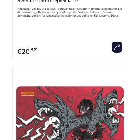
Relentless Storm Spielmatte
Riftbound - League of Legends - Volibear, Relentless Storm Spielmatte Entdecken Sie
die hochwertige Riftbound - League of Legends - Volibear, Relentless Storm
Spielmatte, perfekt für leidenschaftliche Spieler des beliebten Kartenspiels. Diese
langlebige Spielmatte bietet eine optimale Oberfläche für reibungsloses
Kartenmanagement und schützt Ihre Spielmaterialien vor Abnutzung. Mit
beeindruckendem Design und detailreicher Illustration des mächtigen Volibear,
bringt die Matte nicht nur Funktionalität, sondern auch visuelle Begeisterung auf
Ihren Spieltisch. Ideal für Turniere, Spieleabende oder den täglichen Gebrauch,
verbindet diese Spielmatte Stabilität, Komfort und Stil – ein Muss für jeden League of
Legends Fan und Sammler. Verbessern Sie Ihr Spielerlebnis mit dieser exklusiven
Riftbound Spielmatte und setzen Sie ein echtes Highlight bei jedem Match!
€
20
.99*