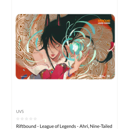
UVS
Durchschnittliche Bewertung von 0 von 5 Sternen
Riftbound - League of Legends - Ahri, Nine-Tailed