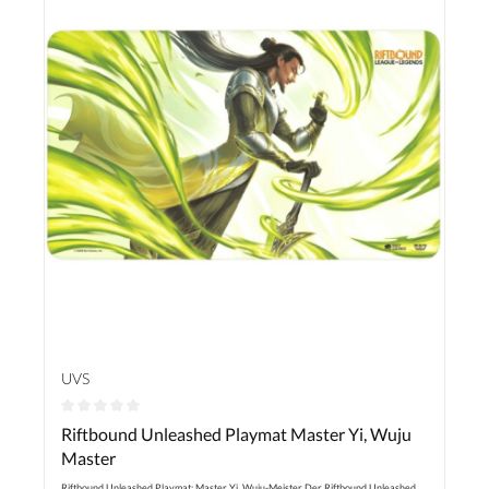
UVS
Durchschnittliche Bewertung von 0 von 5 Sternen
Riftbound Unleashed Playmat Master Yi, Wuju
Master
Riftbound Unleashed Playmat: Master Yi, Wuju-Meister Der Riftbound Unleashed