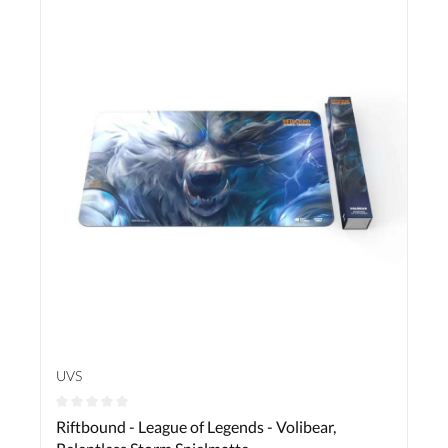
UVS
Durchschnittliche Bewertung von 0 von 5 Sternen
Riftbound - League of Legends - Volibear,