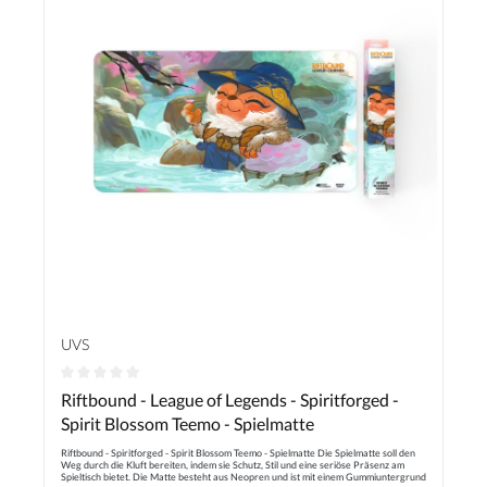
UVS
Durchschnittliche Bewertung von 0 von 5 Sternen
Riftbound - League of Legends - Spiritforged -
Spirit Blossom Teemo - Spielmatte
Riftbound - Spiritforged - Spirit Blossom Teemo - Spielmatte Die Spielmatte soll den
Weg durch die Kluft bereiten, indem sie Schutz, Stil und eine seriöse Präsenz am
Spieltisch bietet. Die Matte besteht aus Neopren und ist mit einem Gummiuntergrund