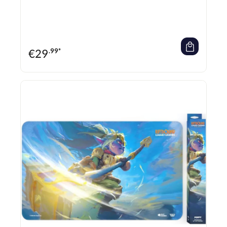
ausgestattet, der ein Verrutschen verhindert. Der Rand ist vernäht (stitched trim),
um die Haltbarkeit zu erhöhen. Das Design zeigt ein dynamisches Artwork aus dem
zweiten Set des Spiels, Spiritforged. Die Spielmatte ist Teil einer Serie von vier
verschiedenen Designs, die mit dem Spiritforged-Set veröffentlicht wurden, was sie
für Sammler interessant macht. Die Matte wird in einer robusten, verkaufsfertigen
Box geliefert, die zur Aufbewahrung geeignet ist. Sie schützt die Spielkarten vor
Abnutzung und Beschädigung und bietet eine glatte, geschmeidige Spieloberfläche.
ACHTUNG!: Nicht für Kinder unter drei Jahren geeignet. Verschluckbare Kleinteile.
€
29
.99*