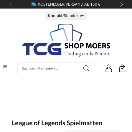
KOSTENLOSER VERSAND AB 150 €
alt springen
Kontakt/Standorte
Suchbegriff eingeben ...
League of Legends Spielmatten