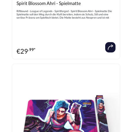
Spirit Blossom Ahri - Spielmatte
Riftbound - League of Legends - Spiritforged - Spirit Blossom Ahri - Spielmatte Die
Spielmatte soll den Weg durch die Kluft bereiten, indem sie Schutz, Stil und eine
seriöse Präsenz am Spieltisch bietet. Die Matte besteht aus Neopren und ist mit
einem Gummiuntergrund ausgestattet, der ein Verrutschen verhindert. Der Rand ist
vernäht (stitched trim), um die Haltbarkeit zu erhöhen. Das Design zeigt ein
dynamisches Artwork aus dem zweiten Set des Spiels, Spiritforged. Die Spielmatte ist
Teil einer Serie von vier verschiedenen Designs, die mit dem Spiritforged-Set
veröffentlicht wurden, was sie für Sammler interessant macht. Die Matte wird in
einer robusten, verkaufsfertigen Box geliefert, die zur Aufbewahrung geeignet ist.
Sie schützt die Spielkarten vor Abnutzung und Beschädigung und bietet eine glatte,
geschmeidige Spieloberfläche. ACHTUNG!: Nicht für Kinder unter drei Jahren
geeignet. Verschluckbare Kleinteile.
€
29
.99*