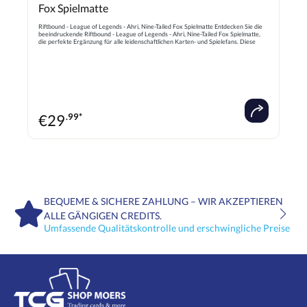
Fox Spielmatte
Riftbound - League of Legends - Ahri, Nine-Tailed Fox Spielmatte Entdecken Sie die
beeindruckende Riftbound - League of Legends - Ahri, Nine-Tailed Fox Spielmatte,
die perfekte Ergänzung für alle leidenschaftlichen Karten- und Spielefans. Diese
hochwertige Spielmatte bietet eine glatte, langlebige Oberfläche für ein optimales
Kartenmanagement und schützt Ihre Spielmaterialien zuverlässig vor Abnutzung.
Das faszinierende Design zeigt die ikonische Ahri in ihrer mystischen, neun-
schweifigen Form, was jedem Spieltisch einen besonderen Blickfang verleiht. Ideal
für Turniere, Spieleabende oder den täglichen Gebrauch, verbindet diese Spielmatte
Funktionalität, Komfort und einzigartiges Design – ein Muss für jeden League of
Legends Enthusiasten und Sammler. Steigern Sie Ihr Spielerlebnis mit dieser
exklusiven Riftbound Spielmatte und setzen Sie bei jedem Match stilvolle Akzente!
€
29
.99*
BEQUEME & SICHERE ZAHLUNG – WIR AKZEPTIEREN
ALLE GÄNGIGEN CREDITS.
Umfassende Qualitätskontrolle und erschwingliche Preise