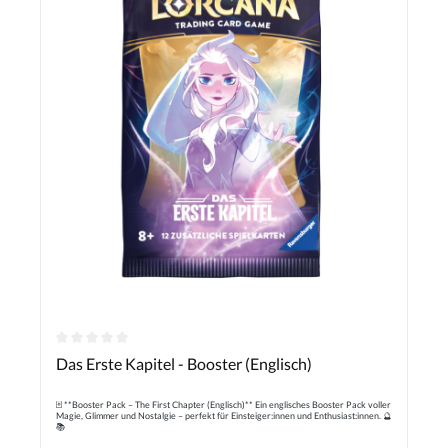
Durchschnittliche Bewertung von 0 von 5 Sternen
Das Erste Kapitel - Booster (Englisch)
🃏 **Booster Pack – The First Chapter (Englisch)** Ein englisches Booster Pack voller
Magie, Glimmer und Nostalgie – perfekt für Einsteiger:innen und Enthusiast:innen. 🔮
📚