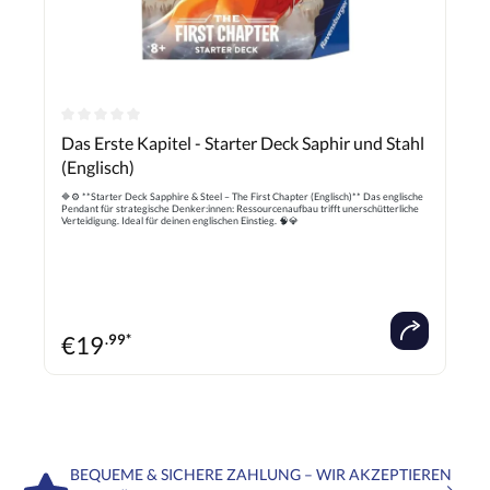
Durchschnittliche Bewertung von 0 von 5 Sternen
Das Erste Kapitel - Starter Deck Saphir und Stahl
(Englisch)
🔷⚙️ **Starter Deck Sapphire & Steel – The First Chapter (Englisch)** Das englische
Pendant für strategische Denker:innen: Ressourcenaufbau trifft unerschütterliche
Verteidigung. Ideal für deinen englischen Einstieg. 🧠💎
€
19
.99*
BEQUEME & SICHERE ZAHLUNG – WIR AKZEPTIEREN