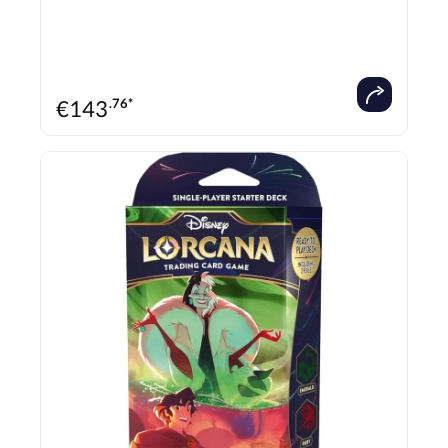
€
143
.76*