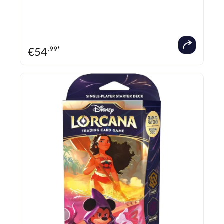
€
54
.99*