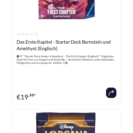
Durchschnittliche Bewertung von 0 von 5 Sternen
Das Erste Kapitel - Starter Deck Bernstein und
Amethyst (Englisch)
🟠💜 **Starter Deck Amber & Amethyst – The First Chapter (Englisch)** Englisches
Deck für Fans von Support und Kontrolle – mit starken Glimmern, unterstützenden
Fähigkeiten und verzauberter Vielfalt. 🧙‍♀️📘
€
19
.99*