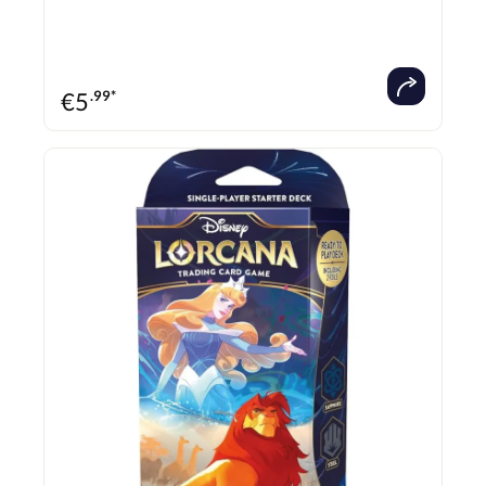
€
5
.99*