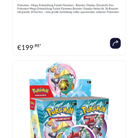
Pokemon - Mega Entwicklung Fatale Flammen - Booster Display (Deutsch) Das
Pokemon Mega Entwicklung Fatale Flammen Booster-Display bietet dir 36 Booster
mit jeweils 10 Karten – eine große Sammlung voller spannender, seltener Pokemon-
Karten, die dein Deck verbessern und deine Sammlung erweitern. Die
Packungsdesigns zeigen beeindruckende Pokemon wie Mega-Entwicklung-Formen
und andere beliebte Charaktere, die das Spiel lebendiger und aufregender machen.
Mit diesem Set hast du die perfekte Gelegenheit, seltene Karten zu entdecken, dein
Team zu verstärken und das Pokemon-Spiel auf ein neues Level zu heben – ideal
zum Sammeln, Tauschen oder für epische Duelle!
€
199
.95*