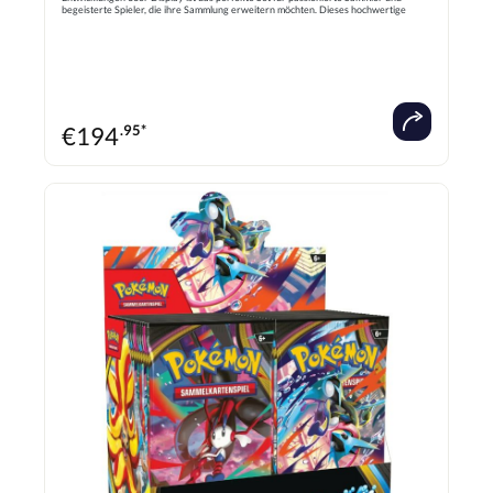
begeisterte Spieler, die ihre Sammlung erweitern möchten. Dieses hochwertige
Display enthält 36 Booster-Packs mit einer Vielzahl an Mega-Entwicklungen,
seltenen Karten und spannenden Neuheiten aus der Pokemon-Welt. Es bietet eine
hervorragende Gelegenheit, um seltene Karten zu ziehen, die Spielstrategie zu
verbessern oder eine beeindruckende Sammlung aufzubauen. Das Pokemon Mega
Entwicklungen 36er Display überzeugt durch seine Vielfalt, hochwertige Qualität
und die Chance auf exklusive Mega-Karten, die jedes Pokemon-Sammlerherz
höherschlagen lassen. Ideal für Turniere, Sammelzwecke oder einfach zum Spaß am
Sammeln und Spielen.
€
194
.95*