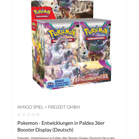
AMIGO SPIEL + FREIZEIT GMBH
Durchschnittliche Bewertung von 0 von 5 Sternen
Pokemon - Entwicklungen in Paldea 36er
Booster Display (Deutsch)
Pokemon - Entwicklungen in Paldea 36er Booster Display (Deutsch) Die ersten