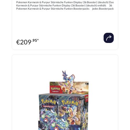
Pokemon Karmesin & Purpur Stürmische Funken Display (36 Booster) (deutsch) Das
Karmesin & Purpur Stürmische Funken Display (36 Booster) (deutsch) enthält: 36
Pokemon Karmesin & Purpur Stürmische Funken Boosterpacks jedes Boosterpack
enthält 10 Karten (darunter 3 Holokarten), sowie eine weitere Online-Code Karte
Erlebe die Faszination der Stürmische Funken Mit dem Stürmische Funken Display
tauchst du in eine neue Ära des Pokémon-Sammelkartenspiels ein. Diese
Erweiterung aus der Karmesin & Purpur-Serie bietet eine beeindruckende
Sammlung an Karten, die sowohl erfahrene Spieler als auch Sammler begeistern
wird. Das Display ist vollgepackt mit wertvollen Karten, die deine Sammlung
erweitern und dein Deck auf das nächste Level heben können. Deutsche Ausgabe -
NEU & OVP!
€
209
.95*