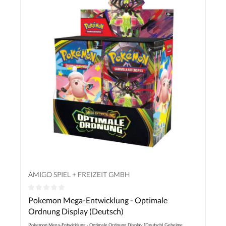
AMIGO SPIEL + FREIZEIT GMBH
Durchschnittliche Bewertung von 0 von 5 Sternen
Pokemon Mega-Entwicklung - Optimale
Ordnung Display (Deutsch)
Pokemon Mega-Entwicklung - Optimale Ordnung Display (Deutsch) Geheime