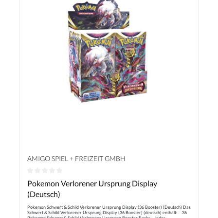
AMIGO SPIEL + FREIZEIT GMBH
Durchschnittliche Bewertung von 0 von 5 Sternen
Pokemon Verlorener Ursprung Display
(Deutsch)
Pokemon Schwert & Schild Verlorener Ursprung Display (36 Booster) (Deutsch) Das
Schwert & Schild Verlorener Ursprung Display (36 Booster) (deutsch) enthält: 36
Pokemon Schwert & Schild Verlorener Ursprung Booster Packs jedes