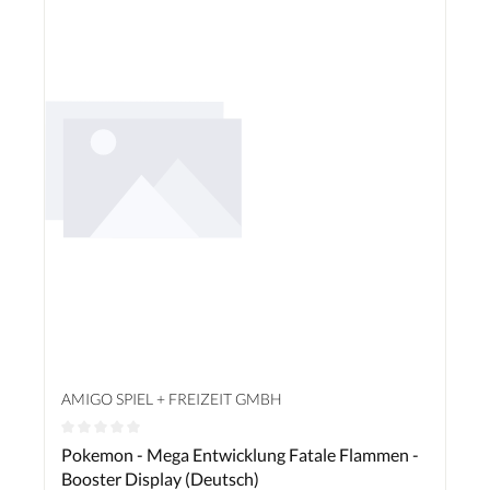
AMIGO SPIEL + FREIZEIT GMBH
Durchschnittliche Bewertung von 0 von 5 Sternen
Pokemon - Mega Entwicklung Fatale Flammen -
Booster Display (Deutsch)