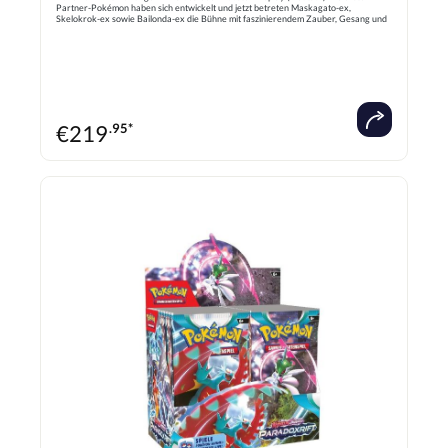
Partner-Pokémon haben sich entwickelt und jetzt betreten Maskagato-ex,
Skelokrok-ex sowie Bailonda-ex die Bühne mit faszinierendem Zauber, Gesang und
Tanz. Forstellka, Laschoking und Dedenne glänzen derweil als Terakristall-Pokémon-
ex und Baojian-ex, Dinglu-ex und andere bergen beängstigende Kräfte, deren
Kontrolle viel Mut verlangt. Selbst Pikachu gesellt sich zu den Pokémon-ex in der
Pokémon-Sammelkartenspiel-Erweiterung Karmesin & Purpur – Entwicklungen in
Paldea!
€
219
.95*