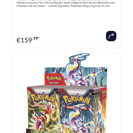
Mächte erwachen! Der Herzschlag der Stadt schlägt im Takt mit den Menschen und
Pokémon, die dort leben – und das legendäre Pokémon Mega-Zygarde-ex, das
Stärke durch Einheit symbolisiert, bringt Ordnung! Nachdem die bedrohlichen
Mächte gebannt wurden, können die Stadtbewohner, darunter Pokémon wie Mega-
Pixi-ex, Mega-Starmie-ex und Mauzi-ex, in der Pokémon-Sammelkartenspiel-
Erweiterung Mega-Entwicklung - Optimale Ordnung auf friedliche Zeiten hoffen!
Inhalt: 36 Booster Sprache: Deutsch
€
159
.99*