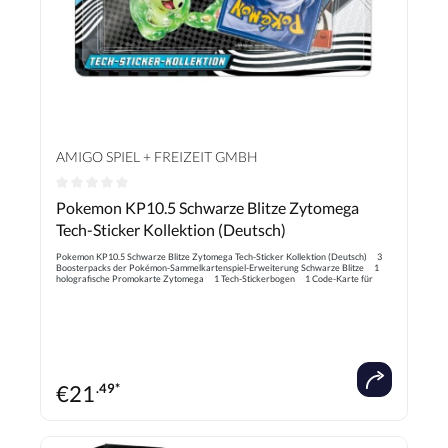
AMIGO SPIEL + FREIZEIT GMBH
Durchschnittliche Bewertung von 0 von 5 Sternen
Pokemon KP10.5 Schwarze Blitze Zytomega
Tech-Sticker Kollektion (Deutsch)
Pokemon KP10.5 Schwarze Blitze Zytomega Tech-Sticker Kollektion (Deutsch) 3
Boosterpacks der Pokémon-Sammelkartenspiel-Erweiterung Schwarze Blitze 1
holografische Promokarte Zytomega 1 Tech-Stickerbogen 1 Code-Karte für
Pokémon-Sammelkartenspiel-Live
€
21
.49*