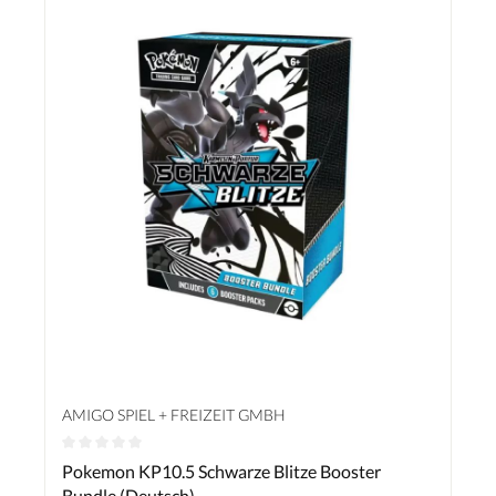
AMIGO SPIEL + FREIZEIT GMBH
Durchschnittliche Bewertung von 0 von 5 Sternen
Pokemon KP10.5 Schwarze Blitze Booster
Bundle (Deutsch)