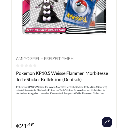
AMIGO SPIEL + FREIZEIT GMBH
Durchschnittliche Bewertung von 0 von 5 Sternen
Pokemon KP10.5 Weisse Flammen Morbitesse
Tech-Sticker Kollektion (Deutsch)
Pokemon KP10.5 Weisse Flammen Morbitesse Tech-Sticker Kollektion (Deutsch)
offiziell lizenzierte Nintendo Pokemon Tech Sticker Sammelkarten Kollektion in
deutscher Ausgabe aus der Karmesin & Purpur - Weiße Flammen Collection
enthält 3 Boosterpacks mit je 10 zufällige Sammelkarten und 1 Basis-Energie
inklusive Promokarte und Tech-Stickerbogen
€
21
.49*