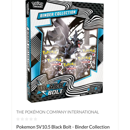
THE POKÉMON COMPANY INTERNATIONAL
Durchschnittliche Bewertung von 0 von 5 Sternen
Pokemon SV10.5 Black Bolt - Binder Collection