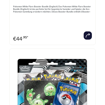
Pokemon White Flare Booster Bundle (Englisch) Das Pokemon White Flare Booster
Bundle (Englisch) ist das perfekte Set für begeisterte Sammler und Spieler, die ihre
Pokemon-Sammlung erweitern möchten. Dieses Booster-Bundle enthält 6 Booster-
Packs mit jeweils mehreren zufällig enthaltenen Karten, darunter auch seltene und
begehrte Pokemon, Trainer- und Energie-Karten. Die White Flare Erweiterung
bringt neue, spannende Karten, die dein Deck verbessern und für packende Duelle
sorgen, Dieses Bundle bietet eine tolle Gelegenheit, um dein Pokémon-Team zu
stärken, seltene Karten zu entdecken und den Sammelspaß zu maximieren. Perfekt
für Turniere, Sammler oder als Geschenk für Pokemon-Fans.
€
44
.95*