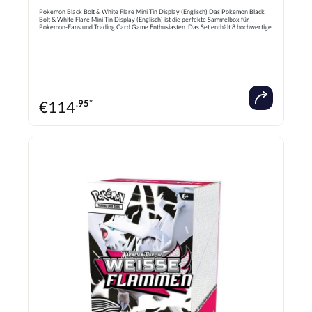
Pokemon Black Bolt & White Flare Mini Tin Display (Englisch) Das Pokemon Black
Bolt & White Flare Mini Tin Display (Englisch) ist die perfekte Sammelbox für
Pokemon-Fans und Trading Card Game Enthusiasten. Das Set enthält 8 hochwertige
Mini-Tins, jeweils gestaltet mit exklusiven Designs der beliebten Pokemon-Serien
Black Bolt und White Flare. Jede Tin ist gefüllt mit Booster-Packs und exklusiven
Sammlerartikeln, ideal zum Erweiterung der eigenen Pokémon-Sammlung oder als
Geschenk. Die robusten und ansprechenden Verpackungen sind ideal für den Schutz
und die Präsentation Ihrer Pokemon-Karten und bieten eine tolle Möglichkeit,
seltene Karten zu entdecken. Dieses limitierte Mini Tin Display ist ein Must-Have für
alle Pokémon-Fans, die Wert auf Qualität, Design und Sammelspaß legen.
€
114
.95*