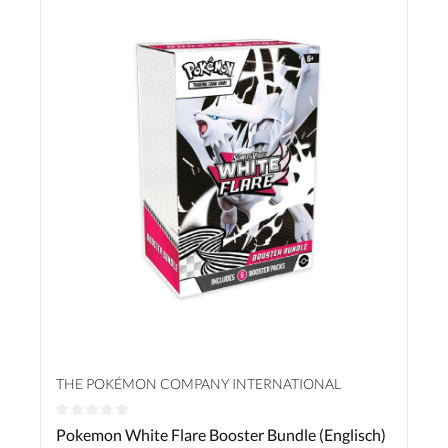
THE POKÉMON COMPANY INTERNATIONAL
Durchschnittliche Bewertung von 0 von 5 Sternen
Pokemon White Flare Booster Bundle (Englisch)