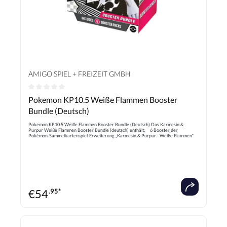
AMIGO SPIEL + FREIZEIT GMBH
Durchschnittliche Bewertung von 0 von 5 Sternen
Pokemon KP10.5 Weiße Flammen Booster
Bundle (Deutsch)
Pokemon KP10.5 Weiße Flammen Booster Bundle (Deutsch) Das Karmesin &
Purpur Weiße Flammen Booster Bundle (deutsch) enthält: 6 Booster der
Pokémon-Sammelkartenspiel-Erweiterung „Karmesin & Purpur - Weiße Flammen“
jedes Boosterpack enthält 10 Karten Deutsche Ausgabe - NEU & OVP!
€
54
.95*