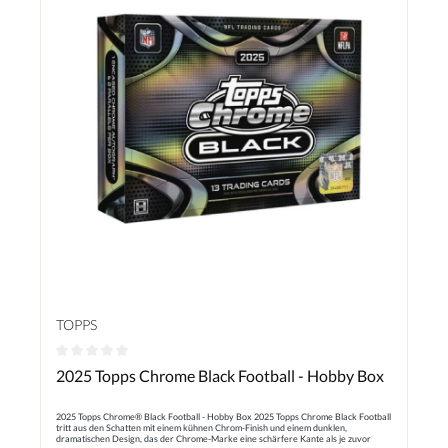
TOPPS
Durchschnittliche Bewertung von 0 von 5 Sternen
2025 Topps Chrome Black Football - Hobby Box
2025 Topps Chrome® Black Football - Hobby Box 2025 Topps Chrome Black Football
tritt aus den Schatten mit einem kühnen Chrom-Finish und einem dunklen,
dramatischen Design, das der Chrome-Marke eine schärfere Kante als je zuvor