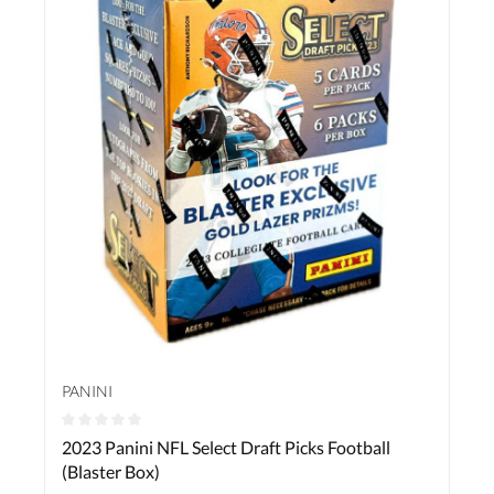
PANINI
Durchschnittliche Bewertung von 0 von 5 Sternen
2023 Panini NFL Select Draft Picks Football
(Blaster Box)