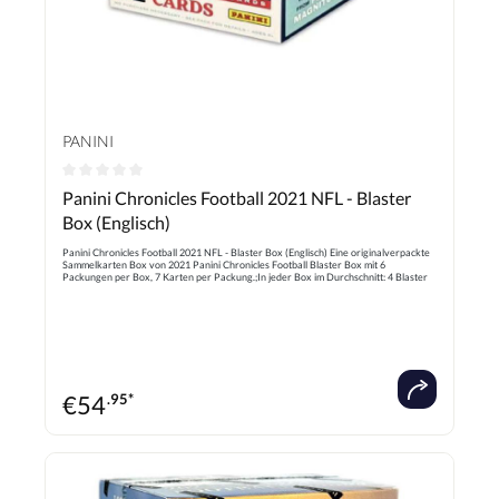
PANINI
Durchschnittliche Bewertung von 0 von 5 Sternen
Panini Chronicles Football 2021 NFL - Blaster
Box (Englisch)
Panini Chronicles Football 2021 NFL - Blaster Box (Englisch) Eine originalverpackte
Sammelkarten Box von 2021 Panini Chronicles Football Blaster Box mit 6
Packungen per Box, 7 Karten per Packung.;In jeder Box im Durchschnitt: 4 Blaster
exklusive Prestige Rookie Sammelkarten, dazu 8 exklusive Pink Parallel Karten.
€
54
.95*