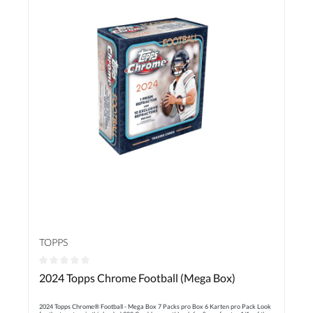
TOPPS
Durchschnittliche Bewertung von 0 von 5 Sternen
2024 Topps Chrome Football (Mega Box)
2024 Topps Chrome® Football - Mega Box 7 Packs pro Box 6 Karten pro Pack Look