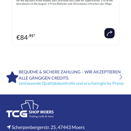
for the top stars in this loaded 300 Card-base set! Look for Superfractor 1/1s of the
best players in the league! 1 Prism Refactor and 10 exclusive refractors per Mega
Box! 2024 Topps Chrome kehrt mit den besten Rookies, den besten Veteranen und
den Legenden des Spiels zurück! Suchen Sie die Topstars in diesem 300 Karten
umfassenden Basisset! Suchen Sie nach Superfractor 1/1 der besten Spieler der
Liga!
€
84
.95*
BEQUEME & SICHERE ZAHLUNG – WIR AKZEPTIEREN
ALLE GÄNGIGEN CREDITS.
Umfassende Qualitätskontrolle und erschwingliche Preise
Scherpenbergerstr. 25, 47443 Moers