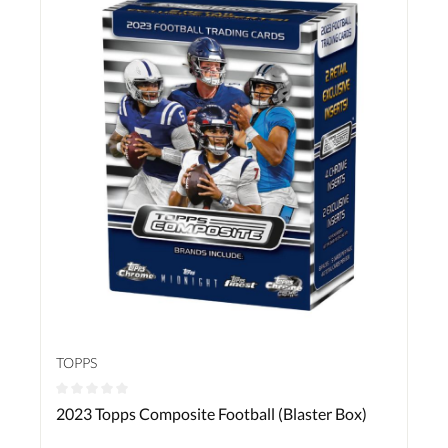
TOPPS
Durchschnittliche Bewertung von 0 von 5 Sternen
2023 Topps Composite Football (Blaster Box)