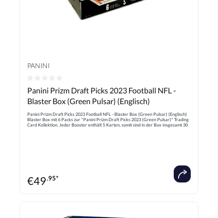
PANINI
Durchschnittliche Bewertung von 0 von 5 Sternen
Panini Prizm Draft Picks 2023 Football NFL -
Blaster Box (Green Pulsar) (Englisch)
Panini Prizm Draft Picks 2023 Football NFL - Blaster Box (Green Pulsar) (Englisch)
Blaster Box mit 6 Packs zur "Panini Prizm Draft Picks 2023 (Green Pulsar)" Trading
Card Kollektion. Jeder Booster enthält 5 Karten, somit sind in der Box insgesamt 30
Cards enthalten.
€
49
.95*