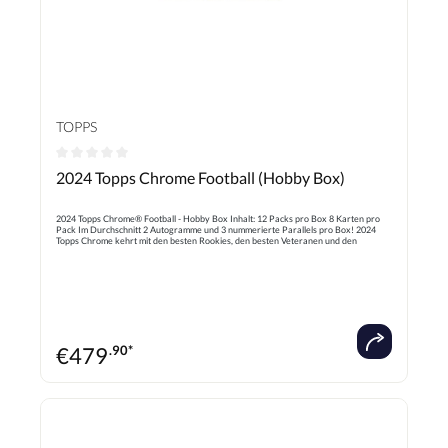
TOPPS
Durchschnittliche Bewertung von 0 von 5 Sternen
2024 Topps Chrome Football (Hobby Box)
2024 Topps Chrome® Football - Hobby Box Inhalt: 12 Packs pro Box 8 Karten pro
Pack Im Durchschnitt 2 Autogramme und 3 nummerierte Parallels pro Box! 2024
Topps Chrome kehrt mit den besten Rookies, den besten Veteranen und den
Legenden des Spiels zurück! Suchen Sie die Topstars in diesem 300 Karten
umfassenden Basisset! Suchen Sie nach Superfractor 1/1 der besten Spieler der
Liga!
€
479
.90*