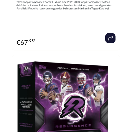
2023 Topps Composite Football - Value Box 2023 2023 Topps Composite Football
debütiert mit einer Reihe von atemberaubenden Produkten, Inserts und genialen
Parallels! Finde Karten von einigen der beliebtesten Marken im Topps-Katalog!
Halte Ausschau nach Topps Chrome, Chrome Black, Resurgence, Finest, Cosmic
Chrome, Midnight, Allen & Ginter, Archives, Heritage, und mehr! Finde 2 exklusive
inserts! 8 Päckchen pro Box - 5 Karten pro Päckchen
€
67
.95*