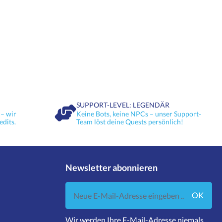
SUPPORT-LEVEL: LEGENDÄR
– wir
Keine Bots, keine NPCs – unser Support-
edits.
Team löst deine Quests persönlich!
Newsletter abonnieren
Neue E-Mail-Adresse eingeben ...
OK
Wir werden Ihre E-Mail-Adresse niemals