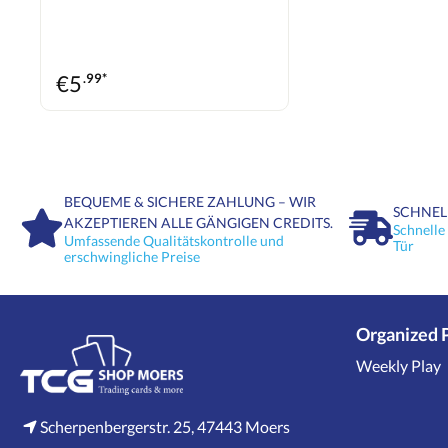
deine Sammlung oder dein Turnierdeck – dieser Pack
bringt dich einen Schritt näher an die Macht der Tinte!
€
5
.99*
BEQUEME & SICHERE ZAHLUNG – WIR
SCHNEL
AKZEPTIEREN ALLE GÄNGIGEN CREDITS.
Schnelle
Umfassende Qualitätskontrolle und
Tür
erschwingliche Preise
Organized 
Weekly Play
Scherpenbergerstr. 25, 47443 Moers