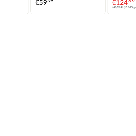
€
59
.99*
€
124
.95*
143,76 €*
(13.08% ge