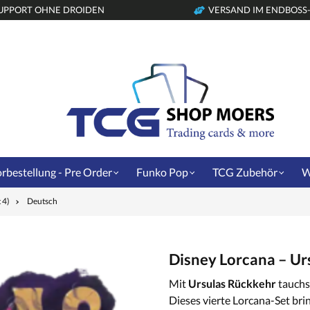
UPPORT OHNE DROIDEN
VERSAND IM ENDBOSS
rbestellung - Pre Order
Funko Pop
TCG Zubehör
W
 4)
Deutsch
Disney Lorcana – Urs
Mit
Ursulas Rückkehr
tauchst
Dieses vierte Lorcana-Set bri