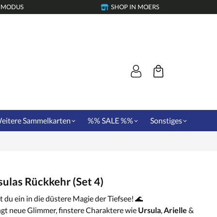
-MODUS
SHOP IN MOERS
eitere Sammelkarten
%% SALE %%
Sonstiges
ulas Rückkehr (Set 4)
 du ein in die düstere Magie der Tiefsee! 🌊
ngt neue Glimmer, finstere Charaktere wie
Ursula
,
Arielle
&