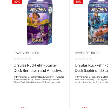
60
%
60
%
RAVENSBURGER
RAVENSBURGER
Durchschnittliche Bewertung von 0 von 5 Sternen
Durchschnittliche B
Ursulas Rückkehr - Starter
Ursulas Rückkehr - 
Deck Bernstein und Amethyst
Deck Saphir und Sta
(Deutsch)
(Deutsch)
💜🟠 **Starter Deck Bernstein & Amethyst – Ursulas
💠⚙️ **Starter Deck Saphir & Stahl
Rückkehr (Deutsch)** Schutz und Magie vereint:
Rückkehr (Deutsch)** Strategisch 
Dieses Deck bringt defensive Tiefe und magische
stabil – dieses Starter Deck verei
Tricks auf das Spielfeld. Ideal für neue Spieler:innen,
Widerstandsfähigkeit. Ein idealer S
die gerne ihre Figuren unterstützen und Gegner
Taktiker:innen, die Lorcana mit K
kontrollieren. Inklusive 60 Karten, Regelwerk &
wollen. Komplett spielfertig mit Zu
Marker. ✨📘