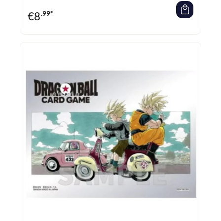
€
8
.99*