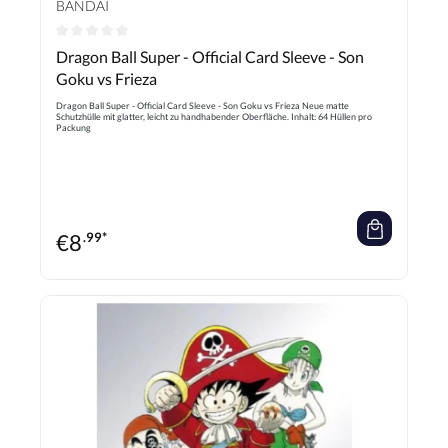
BANDAI
Durchschnittliche Bewertung von 0 von 5 Sternen
Dragon Ball Super - Official Card Sleeve - Son
Goku vs Frieza
Dragon Ball Super - Official Card Sleeve - Son Goku vs Frieza Neue matte
Schutzhülle mit glatter, leicht zu handhabender Oberfläche. Inhalt: 64 Hüllen pro
Packung
€
8
.99*