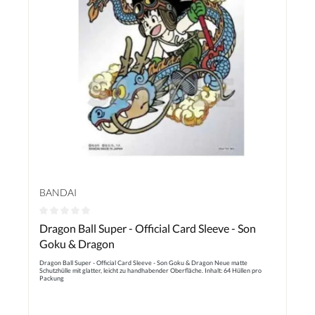
BANDAI
Durchschnittliche Bewertung von 0 von 5 Sternen
Dragon Ball Super - Official Card Sleeve - Son
Goku & Dragon
Dragon Ball Super - Official Card Sleeve - Son Goku & Dragon Neue matte
Schutzhülle mit glatter, leicht zu handhabender Oberfläche. Inhalt: 64 Hüllen pro
Packung