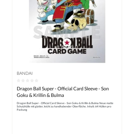
BANDAI
Durchschnittliche Bewertung von 0 von 5 Sternen
Dragon Ball Super - Official Card Sleeve - Son
Goku & Krillin & Bulma
Dragon Ball Super - Official Card Sleeve - Son Goku & Krillin & Bulma Neue matte
Schutzhülle mit glatter, leicht zu handhabender Oberfläche. Inhalt: 64 Hüllen pro
Packung