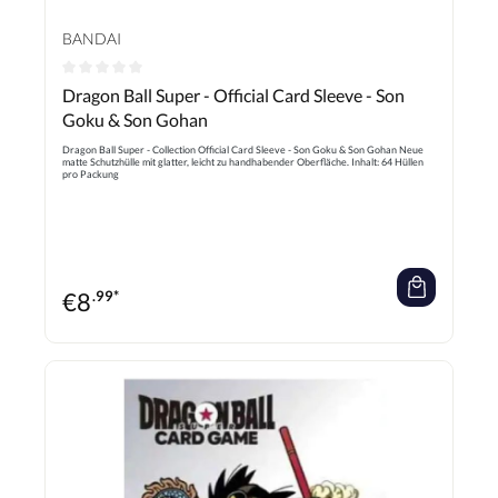
BANDAI
Durchschnittliche Bewertung von 0 von 5 Sternen
Dragon Ball Super - Official Card Sleeve - Son
Goku & Son Gohan
Dragon Ball Super - Collection Official Card Sleeve - Son Goku & Son Gohan Neue
matte Schutzhülle mit glatter, leicht zu handhabender Oberfläche. Inhalt: 64 Hüllen
pro Packung
€
8
.99*