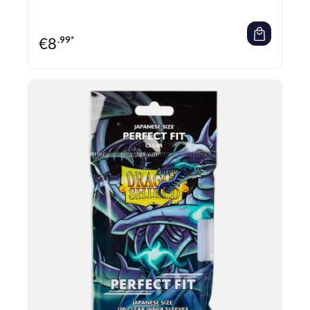
€
8
.99*