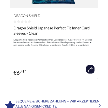
DRAGON SHIELD
Durchschnittliche Bewertung von 0 von 5 Sternen
Dragon Shield Japanese Perfect Fit Inner Card
Sleeves - Clear
Dragon Shield Japanese Perfect Fit Inner Card Sleeves - Clear Perfect Fit Sleeves
bieten verbesserten Kartenschutz. Diese Innenhüllen liegen eng an den Karten an
und passen in alle Dragon Shields der japanischen Größe. Hüllen in japanischer
Größe werden in einer kleineren Größe hergestellt, die für japanische Kartenspiele
typisch ist und auch als Minikarten bezeichnet wird. Die Karten sollten von unten in
die Perfect Fit-Hülle eingeführt werden und dann in eine reguläre Dragon Shield-
Hülle geschoben werden, um den Schutz zu garantieren
€
6
.49*
BEQUEME & SICHERE ZAHLUNG – WIR AKZEPTIEREN
ALLE GÄNGIGEN CREDITS.