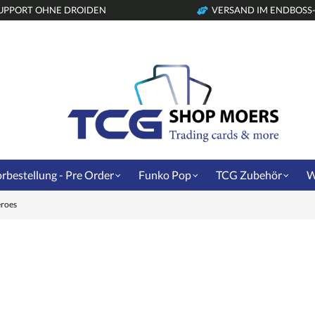
UPPORT OHNE DROIDEN
VERSAND IM ENDBOSS
rbestellung - Pre Order
Funko Pop
TCG Zubehör
W
eroes