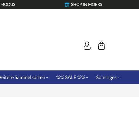
-MODUS
SHOP IN MOERS
eitere Sammelkarten
%% SALE %%
Sonstiges