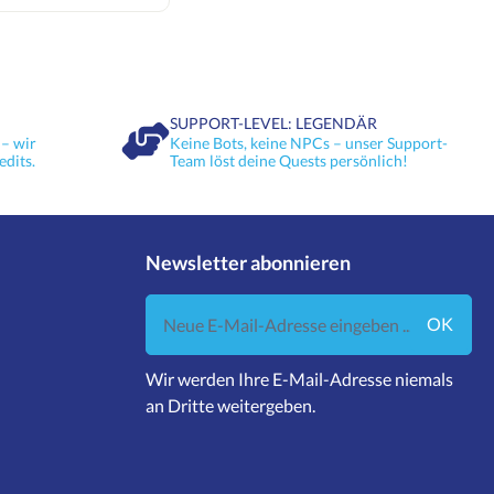
es im MTG-Universum Die
schen Wizards of the Coast und
en wie Iron Man, Captain America,
G-Universum. Spieler können
araktere in ihren Decks nutzen
gen Fähigkeiten in strategischen
. Wichtige Merkmale
 Jumpstart-Pack hat ein eigenes
einen spezifischen Superhelden
elden zentriert ist. Exklusive
SUPPORT-LEVEL: LEGENDÄR
 die speziell für diese Edition
bringen frischen Wind und neue
– wir
Keine Bots, keine NPCs – unser Support-
 Einfacher Einstieg: Ideal für
edits.
Team löst deine Quests persönlich!
 umfassenden Regelkenntnisse
 sofort loszulegen. Warum Marvel
art? Diese Edition bietet die
on aus dem faszinierenden
rvel und der tiefgründigen
 Die Spieler können die Abenteuer
en nacherleben und dabei ihre
hen Fähigkeiten unter Beweis
Newsletter abonnieren
 Spieler Vielfalt an Spielstrategien:
denen Helden und deren
n sich unzählige neue Spielweisen.
 Möglichkeit, direkt mit
Neue E-Mail-Adresse eingeben ...
cks zu spielen, verkürzt die
rheblich. Kollektiver Spaß:
OK
eranen können gleichermaßen
n Karten und Mechaniken finden.
uper Heroes Jumpstart Display
nde Erweiterung für Magic: The
Wir werden Ihre E-Mail-Adresse niemals
nt die Welt der Comics mit dem
ang eines der beliebtesten
an Dritte weitergeben.
t. Egal, ob du ein eingefleischter
arvel-Anhänger bist, diese
stundenlangen Spielspaß und