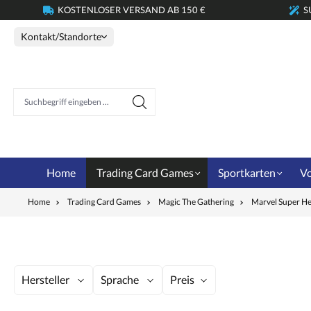
KOSTENLOSER VERSAND AB 150 €
S
springen
Zur Hauptnavigation springen
Kontakt/Standorte
Suchbegriff eingeben ...
Home
Trading Card Games
Sportkarten
Vo
Home
Trading Card Games
Magic The Gathering
Marvel Super H
Hersteller
Sprache
Preis