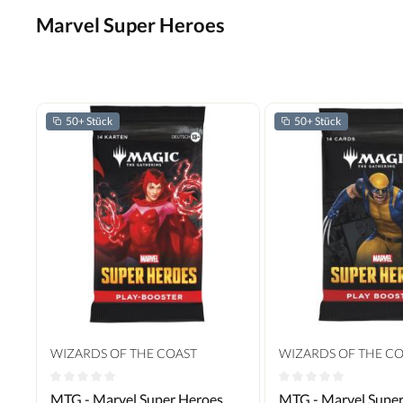
Marvel Super Heroes
50+ Stück
50+ Stück
WIZARDS OF THE COAST
WIZARDS OF THE C
Durchschnittliche Bewertung von 0 von 5 Sternen
Durchschnittliche B
MTG - Marvel Super Heroes
MTG - Marvel Supe