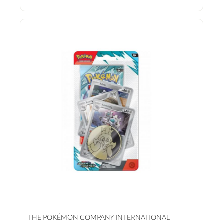
Mit einer Vielzahl an Karten, die neue Strategien und Pokémon einführen. 1 x
Stellarkrone Booster Entdecken Sie neue Horizonte und mächtige Pokémon mit
diesem Boosterpack, das eine Vielzahl von Karten bietet, um Ihr Deck zu
verbessern. Perfekt für Sammler und Spieler Dieses Set ist nicht nur ideal für
Sammler, die ihre Kollektion erweitern möchten, sondern auch für Spieler, die ihr
Deck mit neuen und mächtigen Karten bereichern wollen. Die enthaltenen Promo-
Karten bieten einzigartige Fähigkeiten, die im Spiel entscheidend sein können.
Tauchen Sie ein in die Welt der Pokémon und erleben Sie unvergessliche Abenteuer
mit dem „Enhanced 2-Pack Myrapla, Giflor & Duflor 2026“. Seien Sie bereit, Ihre
Gegner mit neuen Strategien und mächtigen Pokémon zu überraschen!
THE POKÉMON COMPANY INTERNATIONAL