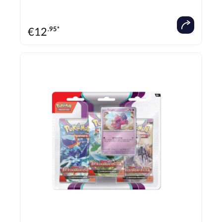
einer Code-Karte für das Pokémon-Sammelkartenspiel-Live! Deutsche Ausgabe -
NEU & OVP!
€
12
.95*