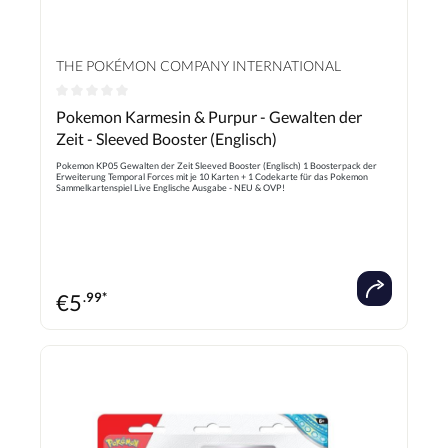
THE POKÉMON COMPANY INTERNATIONAL
Durchschnittliche Bewertung von 0 von 5 Sternen
Pokemon Karmesin & Purpur - Gewalten der
Zeit - Sleeved Booster (Englisch)
Pokemon KP05 Gewalten der Zeit Sleeved Booster (Englisch) 1 Boosterpack der
Erweiterung Temporal Forces mit je 10 Karten + 1 Codekarte für das Pokemon
Sammelkartenspiel Live Englische Ausgabe - NEU & OVP!
€
5
.99*