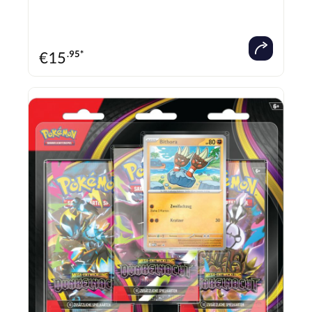
mit einzigartigem Design. Ideal für Sammler und Spieler, die ihre Sammlung
erweitern oder ihr Deck strategisch verbessern möchten. Produktdetails: Offizielle
Pokémon TCG-Erweiterung: Scarlet & Violet – Stellar Crown Sprache: Englisch
Inhalt: 3 Boosterpacks mit je 10 zufälligen Karten Bonus: 1 exklusive Promokarte & 1
Sammelmünze Perfekt für: Sammler und Spieler zur Deck-Optimierung Original
verpackt: In einer schützenden Blister-Verpackung
€
15
.95*