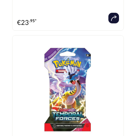
mit besonderen Illustrationen. Verbünde dich mit ikonischen Trainern oder erkläre
deine Loyalität für Giovanni und kämpfe im Auftrag von Team Rocket. Trommle deine
Verbündeten zusammen und erlebe spannende Abenteuer in dieser heiß erwarteten
Erweiterung. Englisch Ausgabe - NEU & OVP!
€
23
.95*