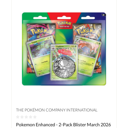
THE POKÉMON COMPANY INTERNATIONAL
Durchschnittliche Bewertung von 0 von 5 Sternen
Pokemon Enhanced - 2-Pack Blister March 2026