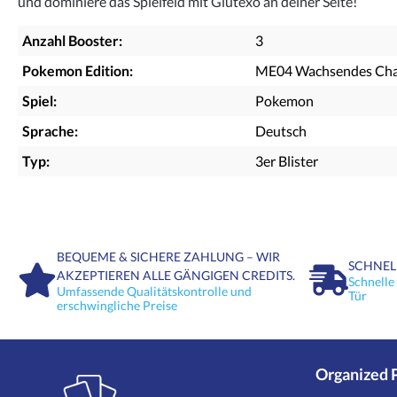
und dominiere das Spielfeld mit Glutexo an deiner Seite!
Anzahl Booster:
3
Pokemon Edition:
ME04 Wachsendes Ch
Spiel:
Pokemon
Sprache:
Deutsch
Typ:
3er Blister
BEQUEME & SICHERE ZAHLUNG – WIR
SCHNEL
AKZEPTIEREN ALLE GÄNGIGEN CREDITS.
Schnelle
Umfassende Qualitätskontrolle und
Tür
erschwingliche Preise
Organized 