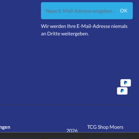
Neue E-Mail-Adresse eingeben ...
OK
Wir werden Ihre E-Mail-Adresse niemals
an Dritte weitergeben.
ungen
TCG Shop Moers
2026
realisiert mit
jd.tec
rwertsteuer zzgl.
Versandkosten