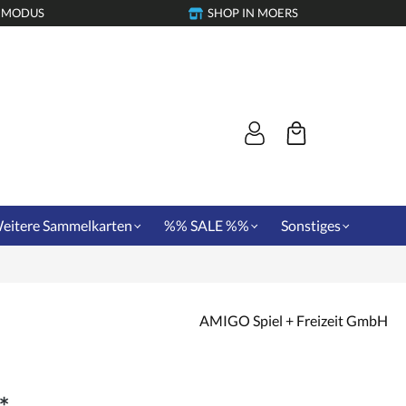
-MODUS
SHOP IN MOERS
eitere Sammelkarten
%% SALE %%
Sonstiges
AMIGO Spiel + Freizeit GmbH
*