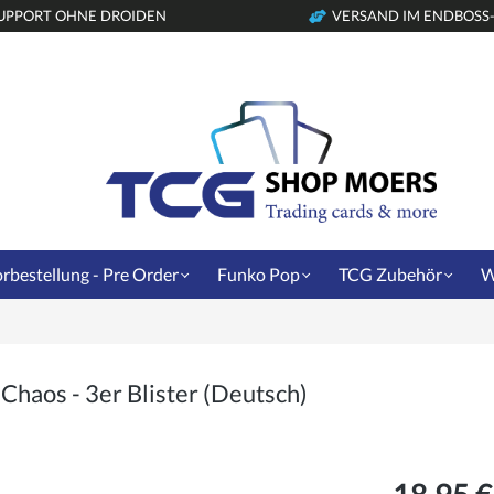
UPPORT OHNE DROIDEN
VERSAND IM ENDBOSS
rbestellung - Pre Order
Funko Pop
TCG Zubehör
W
haos - 3er Blister (Deutsch)
18,95 €