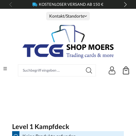
KOSTENLOSER VERSAND AB 150 €
alt springen
Kontakt/Standorte
Suchbegriff eingeben ...
Level 1 Kampfdeck