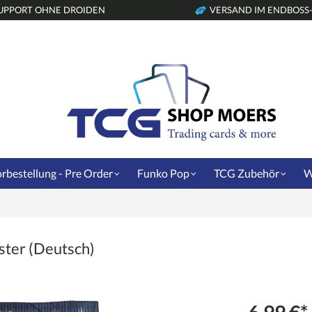
UPPORT OHNE DROIDEN
VERSAND IM ENDBOSS
rbestellung - Pre Order
Funko Pop
TCG Zubehör
W
ster (Deutsch)
6,99 €*