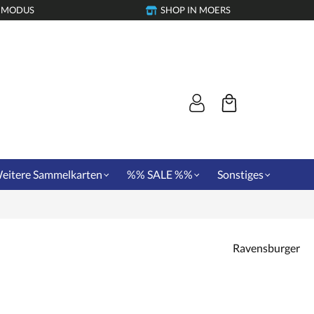
-MODUS
SHOP IN MOERS
eitere Sammelkarten
%% SALE %%
Sonstiges
Ravensburger