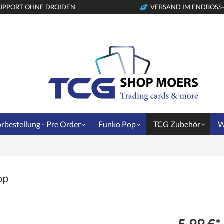
UPPORT OHNE DROIDEN
VERSAND IM ENDBOSS
rbestellung - Pre Order
Funko Pop
TCG Zubehör
W
op
5,99 €*