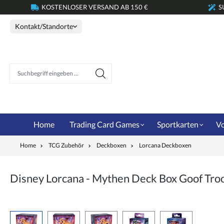
KOSTENLOSER VERSAND AB 150 €
S
springen
Zur Hauptnavigation springen
Kontakt/Standorte
Suchbegriff eingeben ...
Home
Trading Card Games
Sportkarten
Vo
Home
TCG Zubehör
Deckboxen
Lorcana Deckboxen
Disney Lorcana - Mythen Deck Box Goof Tro
Bildergalerie überspringen