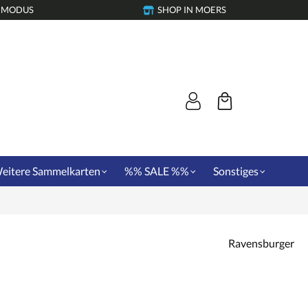
-MODUS
SHOP IN MOERS
eitere Sammelkarten
%% SALE %%
Sonstiges
Ravensburger