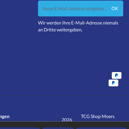
Neue E-Mail-Adresse eingeben ...
OK
Wir werden Ihre E-Mail-Adresse niemals
an Dritte weitergeben.
ungen
TCG Shop Moers
2026
realisiert mit
jd.tec
rwertsteuer zzgl.
Versandkosten