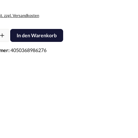
St. zzgl. Versandkosten
l: Gib den gewünschten Wert ein oder benutze die Schaltflächen um d
In den Warenkorb
mer:
4050368986276