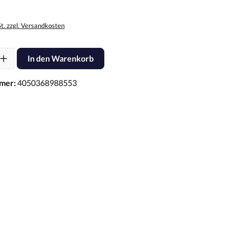
St. zzgl. Versandkosten
l: Gib den gewünschten Wert ein oder benutze die Schaltflächen um d
In den Warenkorb
mer:
4050368988553