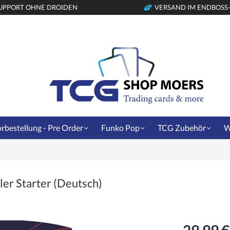
UPPORT OHNE DROIDEN
VERSAND IM ENDBOSS
rbestellung - Pre Order
Funko Pop
TCG Zubehör
W
er Starter (Deutsch)
29,99 €