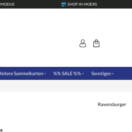
-MODUS
SHOP IN MOERS
eitere Sammelkarten
%% SALE %%
Sonstiges
Ravensburger
*