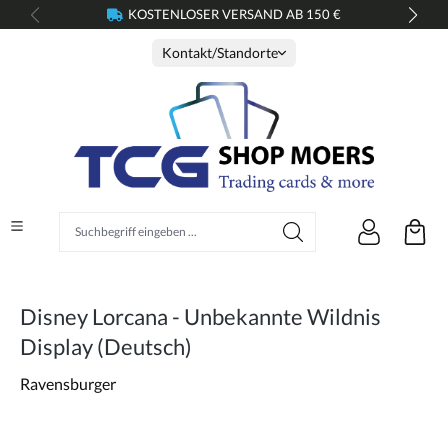
KOSTENLOSER VERSAND AB 150 €
alt springen
Kontakt/Standorte
Suchbegriff eingeben ...
Disney Lorcana - Unbekannte Wildnis
Display (Deutsch)
Ravensburger
Bildergalerie überspringen