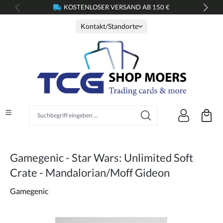
KOSTENLOSER VERSAND AB 150 €
alt springen
Kontakt/Standorte
Suchbegriff eingeben ...
Gamegenic - Star Wars: Unlimited Soft
Crate - Mandalorian/Moff Gideon
Gamegenic
Bildergalerie überspringen