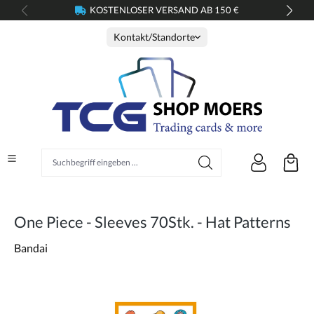
KOSTENLOSER VERSAND AB 150 €
alt springen
Kontakt/Standorte
Suchbegriff eingeben ...
One Piece - Sleeves 70Stk. - Hat Patterns
Bandai
Bildergalerie überspringen