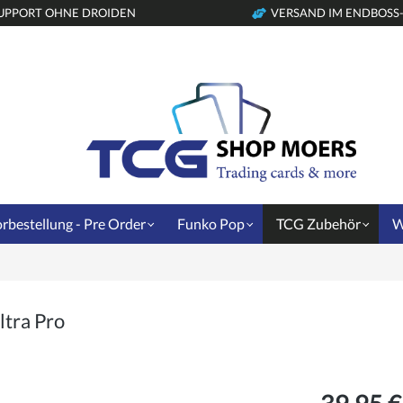
UPPORT OHNE DROIDEN
VERSAND IM ENDBOSS
rbestellung - Pre Order
Funko Pop
TCG Zubehör
W
tra Pro
39,95 €