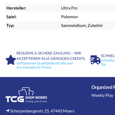
Hersteller:
Ultra Pro
Spiel:
Pokemon
Typ:
Sammelalbum
, Zubehör
BEQUEME & SICHERE ZAHLUNG – WIR
SCHNEL
AKZEPTIEREN ALLE GÄNGIGEN CREDITS.
Schnelle
Umfassende Qualitätskontrolle und
Tür
erschwingliche Preise
Organized 
Weekly Play
Scherpenbergerstr. 25, 47443 Moers