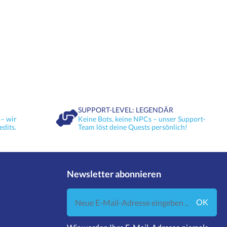
SUPPORT-LEVEL: LEGENDÄR
– wir
Keine Bots, keine NPCs – unser Support-
edits.
Team löst deine Quests persönlich!
Newsletter abonnieren
Neue E-Mail-Adresse eingeben ...
OK