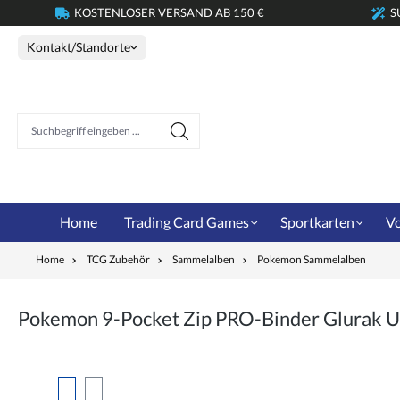
KOSTENLOSER VERSAND AB 150 €
S
springen
Zur Hauptnavigation springen
Kontakt/Standorte
Suchbegriff eingeben ...
Home
Trading Card Games
Sportkarten
Vo
Home
TCG Zubehör
Sammelalben
Pokemon Sammelalben
Pokemon 9-Pocket Zip PRO-Binder Glurak Ul
Bildergalerie überspringen