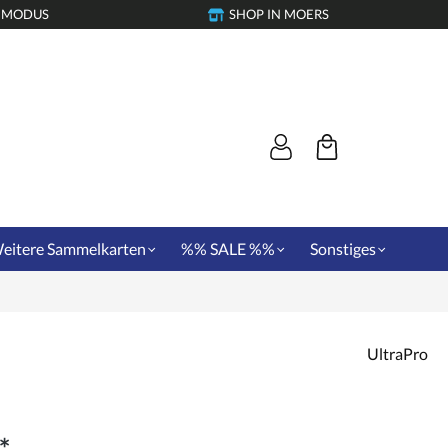
-MODUS
SHOP IN MOERS
eitere Sammelkarten
%% SALE %%
Sonstiges
UltraPro
*