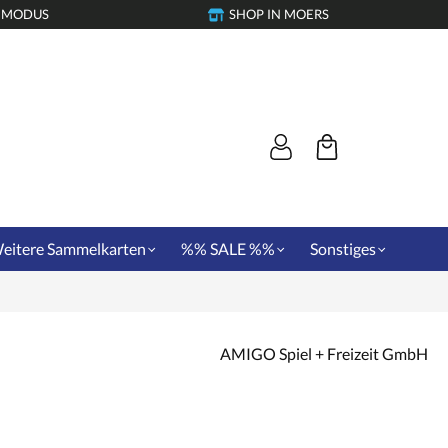
-MODUS
SHOP IN MOERS
eitere Sammelkarten
%% SALE %%
Sonstiges
AMIGO Spiel + Freizeit GmbH