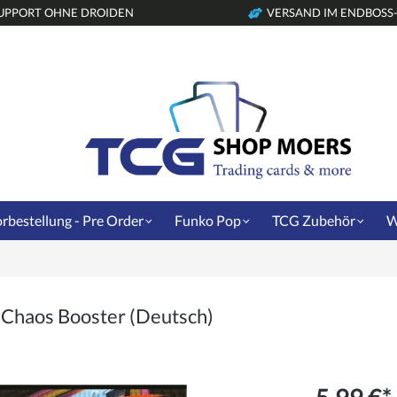
UPPORT OHNE DROIDEN
VERSAND IM ENDBOSS
rbestellung - Pre Order
Funko Pop
TCG Zubehör
W
Chaos Booster (Deutsch)
5,99 €*