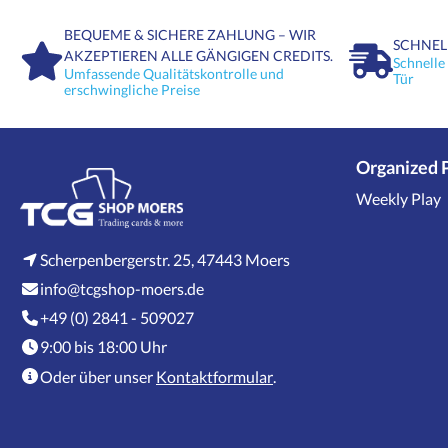
BEQUEME & SICHERE ZAHLUNG – WIR
SCHNEL
AKZEPTIEREN ALLE GÄNGIGEN CREDITS.
Schnelle
Umfassende Qualitätskontrolle und
Tür
erschwingliche Preise
Organized 
Weekly Play
Scherpenbergerstr. 25, 47443 Moers
info@tcgshop-moers.de
+49 (0) 2841 - 509027
9:00 bis 18:00 Uhr
Oder über unser
Kontaktformular
.