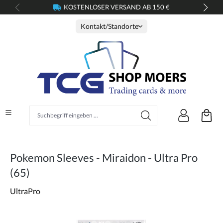
KOSTENLOSER VERSAND AB 150 €
alt springen
Kontakt/Standorte
Suchbegriff eingeben ...
Pokemon Sleeves - Miraidon - Ultra Pro
(65)
UltraPro
Bildergalerie überspringen