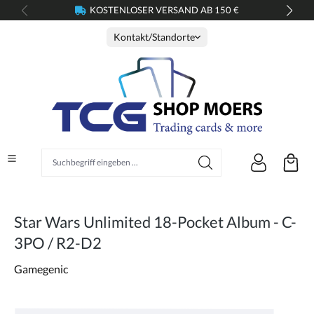
KOSTENLOSER VERSAND AB 150 €
alt springen
Kontakt/Standorte
Suchbegriff eingeben ...
Star Wars Unlimited 18-Pocket Album - C-
3PO / R2-D2
Gamegenic
Bildergalerie überspringen