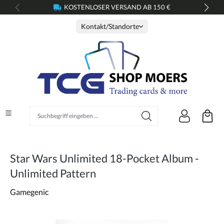
KOSTENLOSER VERSAND AB 150 €
alt springen
Kontakt/Standorte
Suchbegriff eingeben ...
Star Wars Unlimited 18-Pocket Album -
Unlimited Pattern
Gamegenic
Bildergalerie überspringen