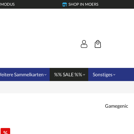
-MODUS
SHOP IN MOERS
eitere Sammelkarten
%% SALE %%
Sonstiges
Gamegenic
%