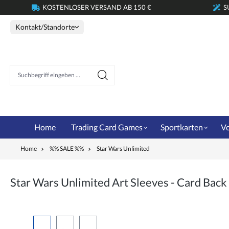
KOSTENLOSER VERSAND AB 150 €
S
springen
Zur Hauptnavigation springen
Kontakt/Standorte
Suchbegriff eingeben ...
Home
Trading Card Games
Sportkarten
Vo
Home
%% SALE %%
Star Wars Unlimited
Star Wars Unlimited Art Sleeves - Card Bac
Bildergalerie überspringen