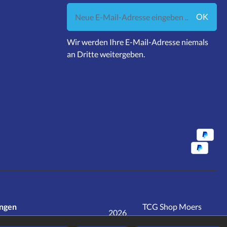
Neue E-Mail-Adresse eingeben ...
OK
Wir werden Ihre E-Mail-Adresse niemals
an Dritte weitergeben.
ungen
TCG Shop Moers
2026
realisiert mit
jd.tec
rwertsteuer zzgl.
Versandkosten