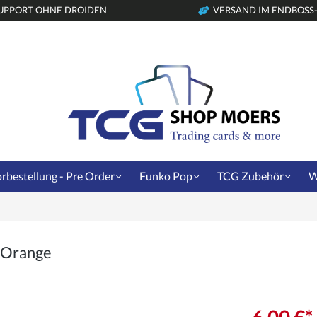
UPPORT OHNE DROIDEN
VERSAND IM ENDBOSS
rbestellung - Pre Order
Funko Pop
TCG Zubehör
W
k Orange
6,00 €*