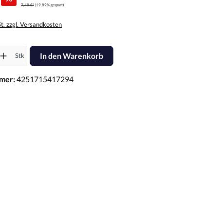
7,49 €*
(19.89% gespart)
St. zzgl. Versandkosten
l: Gib den gewünschten Wert ein oder benutze die Schaltflächen um d
In den Warenkorb
Stk
mer:
4251715417294