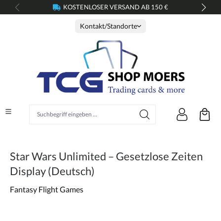
KOSTENLOSER VERSAND AB 150 €
alt springen
Kontakt/Standorte
Suchbegriff eingeben ...
Star Wars Unlimited – Gesetzlose Zeiten
Display (Deutsch)
Fantasy Flight Games
Bildergalerie überspringen