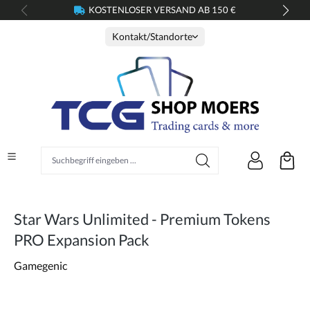
KOSTENLOSER VERSAND AB 150 €
alt springen
Kontakt/Standorte
Suchbegriff eingeben ...
Star Wars Unlimited - Premium Tokens
PRO Expansion Pack
Gamegenic
Bildergalerie überspringen