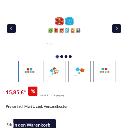
%
15,85 €*
16,29 €*
(2.7% gespart)
Preise inkl. MwSt. zzgl. Versandkosten
Produkt Anzahl: Gib den gewünschten Wert ein oder benutze die Scha
In den Warenkorb
Stk