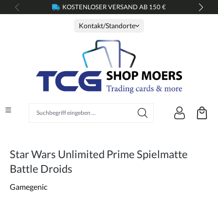
KOSTENLOSER VERSAND AB 150 €
alt springen
Kontakt/Standorte
Suchbegriff eingeben ...
Star Wars Unlimited Prime Spielmatte
Battle Droids
Gamegenic
Bildergalerie überspringen