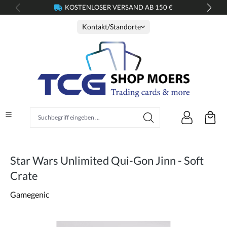
KOSTENLOSER VERSAND AB 150 €
alt springen
Kontakt/Standorte
Suchbegriff eingeben ...
Star Wars Unlimited Qui-Gon Jinn - Soft
Crate
Gamegenic
Bildergalerie überspringen