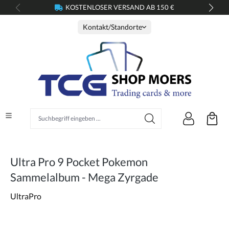
KOSTENLOSER VERSAND AB 150 €
alt springen
Kontakt/Standorte
Suchbegriff eingeben ...
Ultra Pro 9 Pocket Pokemon
Sammelalbum - Mega Zyrgade
UltraPro
Bildergalerie überspringen