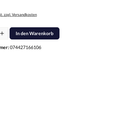
St. zzgl. Versandkosten
l: Gib den gewünschten Wert ein oder benutze die Schaltflächen um d
In den Warenkorb
mer:
074427166106