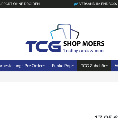
UPPORT OHNE DROIDEN
VERSAND IM ENDBOSS
rbestellung - Pre Order
Funko Pop
TCG Zubehör
W
17,95 €