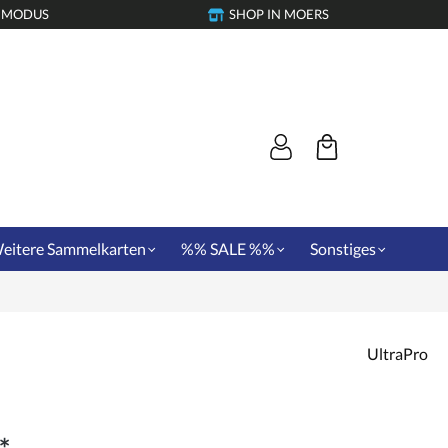
-MODUS
SHOP IN MOERS
eitere Sammelkarten
%% SALE %%
Sonstiges
UltraPro
*